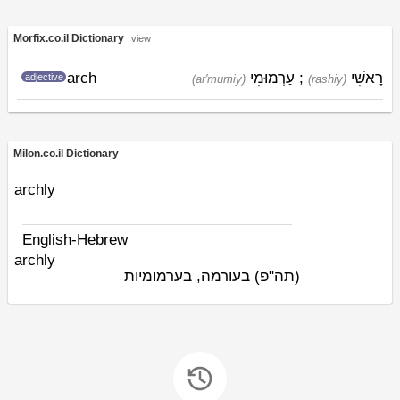
Morfix.co.il Dictionary
view
arch
עַרְמוּמִי
;
רָאשִׁי
adjective
(ar'mumiy)
(rashiy)
Milon.co.il Dictionary
archly
English-Hebrew
archly
(תה"פ)
בעורמה, בערמומיות