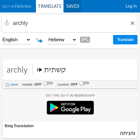
TRANSLATE
SAVED
Log In
Hebrew
DO IT IN
archly
קשתית
save
vowels:
OFF
cursive:
OFF
Get the Do It In Hebrew App
Bing Translation
והניחה