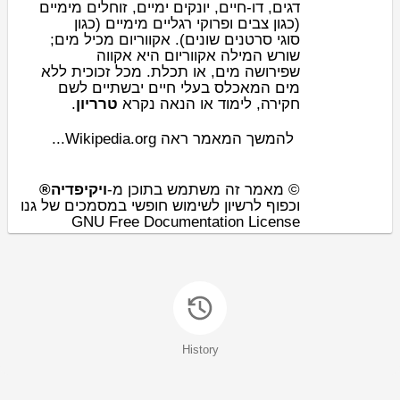
מימיים
זוחלים
ימיים,
יונקים
,
דו-חיים
דגים,
מימיים (כגון
פרוקי רגליים
ו
צבים
(כגון
;
מים
שונים). אקווריום מכיל
סרטנים
סוגי
שורש המילה אקווריום היא אקווה
ללא
זכוכית
. מכל
תכלת
, או
מים
שפירושה
יבשתיים לשם
בעלי חיים
מים המאכלס
.
טרריון
חקירה, לימוד או הנאה נקרא
להמשך המאמר ראה Wikipedia.org...
ויקיפדיה®
© מאמר זה משתמש בתוכן מ-
וכפוף לרשיון לשימוש חופשי במסמכים של גנו
GNU Free Documentation License
History