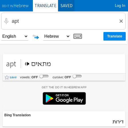
TRANSLATE
SAVED
Log In
Hebrew
DO IT IN
apt
מתאים
save
vowels:
OFF
cursive:
OFF
Get the Do It In Hebrew App
Bing Translation
דירות