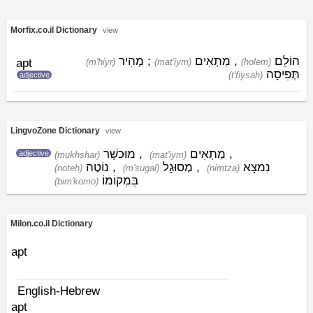
Morfix.co.il Dictionary
view
מְהִיר
;
מַתְאִים
,
הוֹלֵם
apt
(m'hiyr)
(mat'iym)
(holem)
תְּפִיסָה
(t'fiysah)
adjective
LingvoZone Dictionary
view
מוּכשָׁר
,
מַתְאִים
,
adjective
(mukhshar)
(mat'iym)
נוֹטֶה
,
מְסוּגָל
,
נִמצָא
(noteh)
(m'sugal)
(nimtza)
בִּמְקוֹמוֹ
(bim'komo)
Milon.co.il Dictionary
apt
English-Hebrew
apt