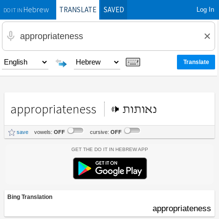
TRANSLATE
SAVED
Log In
Hebrew
DO IT IN
appropriateness
נאותות
save
vowels:
OFF
cursive:
OFF
Get the Do It In Hebrew App
Bing Translation
appropriateness