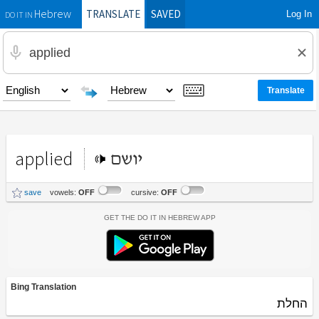
TRANSLATE
SAVED
Log In
Hebrew
DO IT IN
applied
יושם
save
vowels:
OFF
cursive:
OFF
Get the Do It In Hebrew App
Bing Translation
החלת