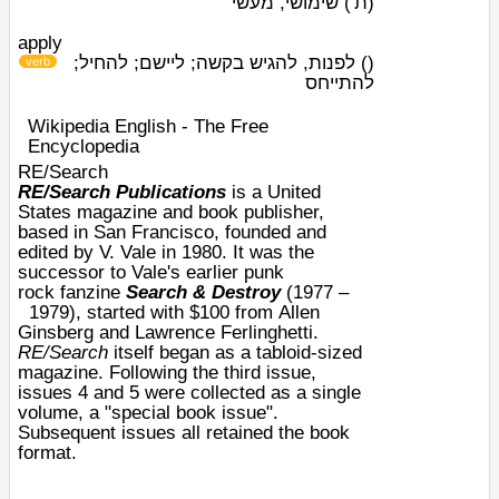
(ת')
שימושי, מעשי
apply
לפנות, להגיש בקשה; ליישם; להחיל;
)
(
verb
להתייחס
Wikipedia English - The Free
Encyclopedia
RE/Search
RE/Search Publications
is a
United
States
magazine and book publisher,
based in
San Francisco
, founded and
edited by
V. Vale
in
1980
. It was the
successor to Vale's earlier
punk
rock
fanzine
Search & Destroy
(
1977
–
1979
), started with $100 from
Allen
Ginsberg
and
Lawrence Ferlinghetti
.
RE/Search
itself began as a
tabloid
-sized
magazine. Following the third issue,
issues 4 and 5 were collected as a single
volume, a "special book issue".
Subsequent issues all retained the book
format.