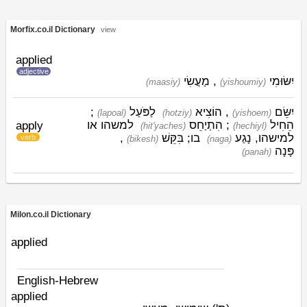
Morfix.co.il Dictionary
view
applied
adjective
מַעֲשִׂי
,
יִשּׂוּמִי
(maasiy)
(yishoumiy)
;
לַפֹּעַל
הוֹצִיא
,
יִשֵּׂם
(lapoal)
(hotziy)
(yishoem)
למשהו או
הִתְיַחֵס
;
הֵחִיל
apply
(hit'yaches)
(hechiyl)
,
בִּקֵּשׁ
בו;
נָגַע
למישהו,
verb
(bikesh)
(naga)
פָּנָה
(panah)
Milon.co.il Dictionary
applied
English-Hebrew
applied