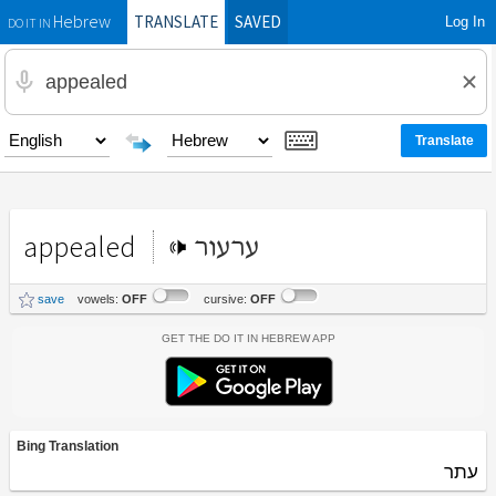
TRANSLATE
SAVED
Log In
Hebrew
DO IT IN
appealed
ערעור
save
vowels:
OFF
cursive:
OFF
Get the Do It In Hebrew App
Bing Translation
עתר