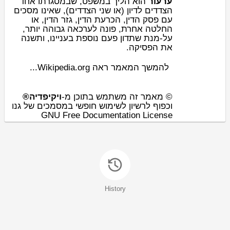
ערעור
הוא הליך ב
משפט
, שבמסגרתו אחד
הצדדים לדיון (או שני הצדדים), שאינו מסכים
, גזר הדין, או
הכרעת הדין
,
פסק הדין
עם
החלטה אחרת, פונה לערכאה גבוהה יותר,
על-מנת שתדון פעם נוספת בעניינו, ותשנה
את הפסיקה.
להמשך המאמר ראה Wikipedia.org...
© מאמר זה משתמש בתוכן מ-
ויקיפדיה®
וכפוף לרשיון לשימוש חופשי במסמכים של גנו
GNU Free Documentation License
History