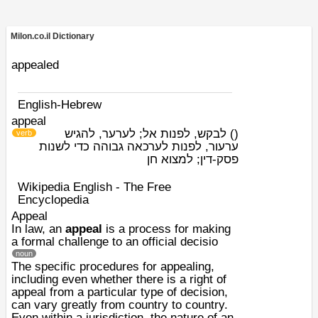
Milon.co.il Dictionary
appealed
English-Hebrew
appeal
לבקש, לפנות אל; לערער, להגיש
)
(
verb
ערעור, לפנות לערכאה גבוהה כדי לשנות
פסק-דין; למצוא חן
Wikipedia English - The Free
Encyclopedia
Appeal
In law, an
appeal
is a process for making
a formal challenge to an official decisio
noun
The specific procedures for appealing,
including even whether there is a right of
appeal from a particular type of decision,
can vary greatly from country to country.
Even within a jurisdiction, the nature of an