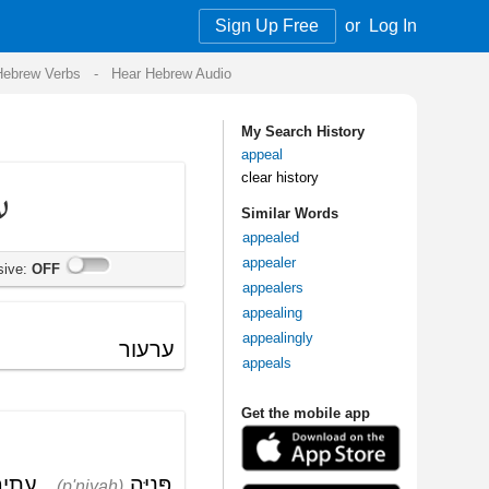
Sign Up Free
or
Log In
Audio
My Search History
appeal
clear history
Similar Words
appealed
appealer
appealers
appealing
appealingly
appeals
Get the mobile app