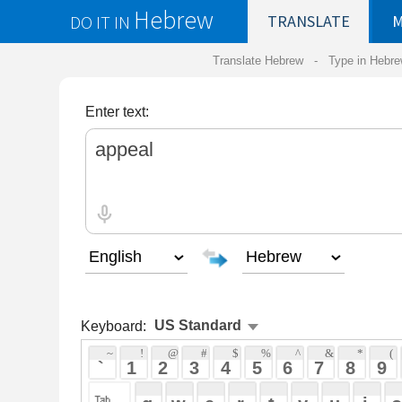
Hebrew
DO IT IN
TRANSLATE
MY
SAVED
WO
Translate Hebrew -
Type in Hebrew
-
Hebrew Tr
Enter text:
Keyboard:
 ~ 
 ! 
 @ 
 # 
 $ 
 % 
 ^ 
 & 
 * 
 ( 
 ) 
 _ 
 ` 
 1 
 2 
 3 
 4 
 5 
 6 
 7 
 8 
 9 
 0 
 - 
 =
 { 
 q 
 w 
 e 
 r 
 t 
 y 
 u 
 i 
 o 
 p 
 [ 
 : 
 "
 a 
 s 
 d 
 f 
 g 
 h 
 j 
 k 
 l 
 ; 
 ' 
 < 
 > 
 ? 
 z 
 x 
 c 
 v 
 b 
 n 
 m 
 , 
 . 
 / 