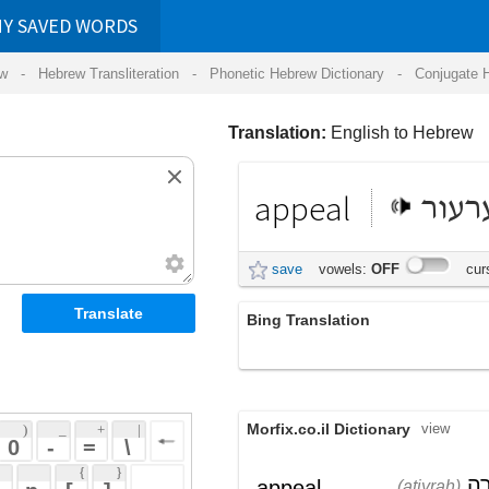
RDS
ansliteration
- Phonetic Hebrew Dictionary -
Conjugate Hebrew Verbs
-
Hear Hebrew 
Translation:
English to Hebrew
appeal
ערעור
save
vowels:
OFF
cursive:
OFF
Bing Translation
ערעור
Morfix.co.il Dictionary
view
 + 
 | 
 
 \ 
 } 
,
עֲתִירָה
,
פְּנִיָּה
appeal
(atiyrah)
(p'niyah)
 ] 
;
עִרְעוּר
;
תַּחֲנוּן
noun
(ir'ur)
(tachanun)
 
מְשִׁיכָה
(m'shiykhah)