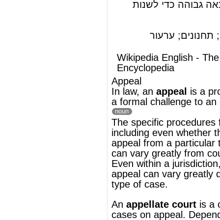
In law, an
appeal
is a process for making
a formal challenge to an official decisio
noun
The specific procedures for appealing,
including even whether there is a right of
appeal from a particular type of decision,
can vary greatly from country to country.
Even within a jurisdiction, the nature of an
appeal can vary greatly depending on the
type of case.
An
appellate court
is a
court
that hears
cases on appeal. Depending on the
particular legal rules that apply to each
circumstance, a party to a court case who
is unhappy with the result might be able to
challenge that result in an appellate court
on specific grounds. These grounds
typically could include errors of
law
,
fact
,
or procedure (in the United States,
due
process
).
®