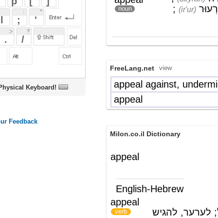
FreeLang.net
view
appeal against, undermine
irel (al)
oard!
appeal
ir"ur
Milon.co.il Dictionary
appeal
English-Hebrew
appeal
לבקש, לפנות אל; לערער, להגיש
)
(
verb
ערעור, לפנות לערכאה גבוהה כדי לשנות
פסק-דין; למצוא חן
(ש"ע)
פנייה, בקשה; תחנונים; ערעור
Wikipedia English - The Free
Encyclopedia
Appeal