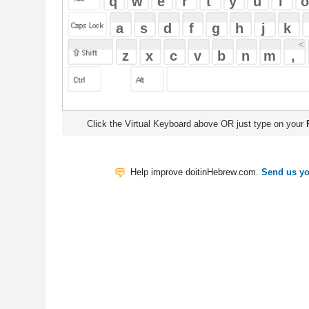
Click the Virtual Keyboard above OR just type on your
Physical Keyb
Help improve doitinHebrew.com.
Send us your Feedback