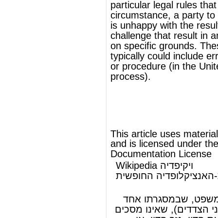
This article uses material from
Wikipedia
and is licensed under the
GNU Free
Documentation License
Wikipedia ויקיפדיה
העברית-האנציקלופדיה החופשית
ערעור
ערעור
הוא הליך ב
משפט
, שבמסגרתו אחד
הצדדים לדיון (או שני הצדדים), שאינו מסכים
, גזר הדין, או
הכרעת הדין
,
פסק הדין
עם
החלטה אחרת, פונה לערכאה גבוהה יותר,
על-מנת שתדון פעם נוספת בעניינו, ותשנה
את הפסיקה.
להמשך המאמר ראה Wikipedia.org...
© מאמר זה משתמש בתוכן מ-
ויקיפדיה®
וכפוף לרשיון לשימוש חופשי במסמכים של גנו
GNU Free Documentation License
ords
Dictionary
Features
Pricing
Help
Contact Us
|
|
|
|
|