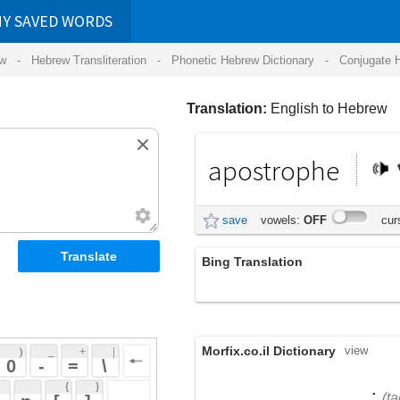
RDS
ansliteration
- Phonetic Hebrew Dictionary -
Conjugate Hebrew Verbs
-
Hear Hebrew 
Translation:
English to Hebrew
apostrophe
גרש
save
vowels:
OFF
cursive:
OFF
Bing Translation
גרש
Morfix.co.il Dictionary
view
 + 
 | 
 
 \ 
 } 
;
תָּג
,
גֶּרֶשׁ
(tag)
(geresh)
 ] 
apostrophe
(בנאום) חריגה מהשיח, בייחוד
 
פניה לדמות דמיונית או שאינה
noun
נוכחת