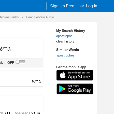
Sign Up Free
or
Log In
Audio
My Search History
apostrophe
clear history
Similar Words
apostrophes
Get the mobile app