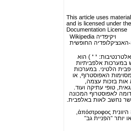
סימן הדומה לו, הוא
אות
בזכות עצמה,
לדוגמה:
גוארני
, טונגאית,
טופי עתיקה
ועוד.
בהוואית קיים סימן דומה לאפוסטרוף המכונה
"הוקינה" (ʻokina) אשר נחשב לאות באלפבית.
ἀπόστροφος,
יוונית
מקור המונח במילה ה
שמשמעותה פחות או יותר "הפניית גב"
להמשך המאמר ראה Wikipedia.org...
© מאמר זה משתמש בתוכן מ-
ויקיפדיה®
וכפוף לרשיון לשימוש חופשי במסמכים של גנו
GNU Free Documentation License
ords
Dictionary
Features
Pricing
Help
Contact Us
|
|
|
|
|
t © 2026 PellaWorks, LLC |
Terms of Use
Privacy Policy
nslate Hebrew, Type in Hebrew, Phonetic Typing and Phonetic Hebrew Translation Tool