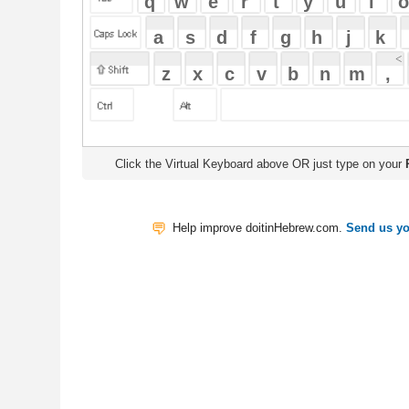
Click the Virtual Keyboard above OR just type on your
Physical Keyb
Help improve doitinHebrew.com.
Send us your Feedback