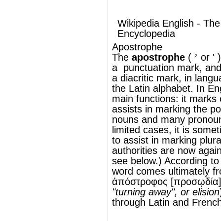
the
Latin alphabet
. In
English
, it has two
main functions: it marks omissions; and it
assists in marking the possessives of all
nouns and many pronouns. (In strictly
limited cases, it is sometimes also allowed
to assist in marking plurals, but most
authorities are now against such usage;
see below.) According to the
OED
, the
word comes ultimately from
Greek
ἡ
ἀπόστροφος [προσῳδία] (,
the
[
accent of
]
"turning away", or elision
),
through
Latin
and
French
.
®
This article uses material from
Wikipedia
and is licensed under the
GNU Free
Documentation License
Wikipedia ויקיפדיה
העברית-האנציקלופדיה החופשית
אפוסטרוף
) הוא
'
’
(שתי אלטרנטיבות:
אפוסטרוף
ה
סימן
פיסוק
המשמש במערכות
אלפבית
יות
המבוססות על ה
אלפבית הלטיני
. במערכות
אלפבית של שפות מסוימות האפוסטרוף, או