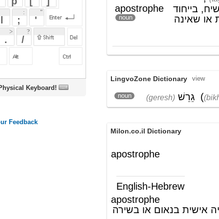
LingvoZone Dictionary
view
oard!
גֵרֵשׁ
(
בִּכְתִיבָה
)
noun
(geresh)
(bikh'tiyvah)
Milon.co.il Dictionary
apostrophe
English-Hebrew
apostrophe
(ש"ע)
גרש, תג; פנייה אישית בנאום או בשירה
לאדם שאינו נוכח
Wikipedia English - The Free
Encyclopedia
Apostrophe
The
apostrophe
(
’
or ' ) is
a
punctuation
mark, and sometimes
a
diacritic
mark, in
languages
written in