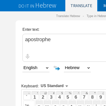
Hebrew
DO IT IN
TRANSLATE
MY
SAVED
WO
Translate Hebrew -
Type in Hebrew
-
Hebrew Tr
Enter text:
Keyboard:
 ~ 
 ! 
 @ 
 # 
 $ 
 % 
 ^ 
 & 
 * 
 ( 
 ) 
 _ 
 ` 
 1 
 2 
 3 
 4 
 5 
 6 
 7 
 8 
 9 
 0 
 - 
 =
 { 
 q 
 w 
 e 
 r 
 t 
 y 
 u 
 i 
 o 
 p 
 [ 
 : 
 "
 a 
 s 
 d 
 f 
 g 
 h 
 j 
 k 
 l 
 ; 
 ' 
 < 
 > 
 ? 
 z 
 x 
 c 
 v 
 b 
 n 
 m 
 , 
 . 
 / 