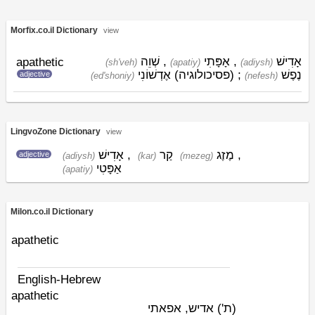
Morfix.co.il Dictionary
view
שְׁוֵה
,
אָפָּתִי
,
אָדִישׁ
apathetic
(sh'veh)
(apatiy)
(adiysh)
נֶפֶשׁ
; (פסיכולוגיה)
אֶדְשׁוֹנִי
adjective
(ed'shoniy)
(nefesh)
LingvoZone Dictionary
view
אָדִישׁ
,
קַר
מֶזֶג
,
adjective
(adiysh)
(kar)
(mezeg)
אַפָּטִי
(apatiy)
Milon.co.il Dictionary
apathetic
English-Hebrew
apathetic
(ת')
אדיש, אפאתי