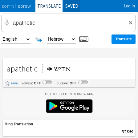
TRANSLATE
SAVED
Log In
Hebrew
DO IT IN
apathetic
אדיש
save
vowels:
OFF
cursive:
OFF
Get the Do It In Hebrew App
Bing Translation
אפתי