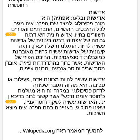
החופשית
אדישות
אדישות
(בלעז:
אפתיה
) היא
מונח
פסיכולוגי
למצב שבו הפרט אינו מגיב
לכל ההיבטים הרגשיים, החברתיים והפיזיים
השזורים בחייו. אדישות
ינית היא דרגה
קל
גבוהה של אפתיה. דרגה בינונית של אדישות
עשויה להיות התגלמות של
דיכאון
, דרגה
קיצונית של אדישות עשויה להיות מאובחנת
כמוגבלות דיסוציאטיבית. ההיבט הפיזי של
האדישות, אשר כרוך בהתדרדרות פיזית, אובדן
.
עייפות
וחוסר אנרגיה, מכונה
שריר
מסת
אדישות עשויה להיות מכוונת אדם, פעילות או
סביבה. היא מהווה תגובה שכיחה
ל
דחק
פסיכולוגי ובמקרה זה היא מגולמת
כ"
חוסר אונים נרכש
" אשר קשור לרוב ב
דיכאון
יני
. האדישות עשויה לשקף חוסר עניין,
קל
שאינו פתולוגי, בעניינים בהם הפרט אינו מוצא
חשיבות.
להמשך המאמר ראה Wikipedia.org...