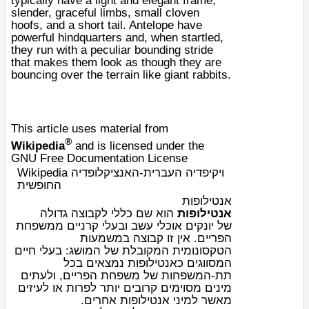
typically have a light and elegant frame,
slender, graceful limbs, small cloven
hoofs, and a short tail. Antelope have
powerful hindquarters and, when startled,
they run with a peculiar bounding stride
that makes them look as though they are
bouncing over the terrain like giant rabbits.
This article uses material from
®
Wikipedia
and is licensed under the
GNU Free Documentation License
Wikipedia ויקיפדיה העברית-האנציקלופדיה
החופשית
אנטילופות
אנטילופות
הוא שם כללי לקבוצה גדולה
של
יונקים
אוכלי עשב ובעלי
קרניים
ממשפחת
ה
פריים
. אין זו קבוצה במשמעות
ה
טקסונומית
המקובלת של המושג: בעלי חיים
המסווגים כאנטילופות נמצאים בכל
תת-המשפחות של משפחת הפריים, ולעתים
מינים מסוימים קרובים יותר לפרות או לעיזים
מאשר למיני אנטילופות אחרים.