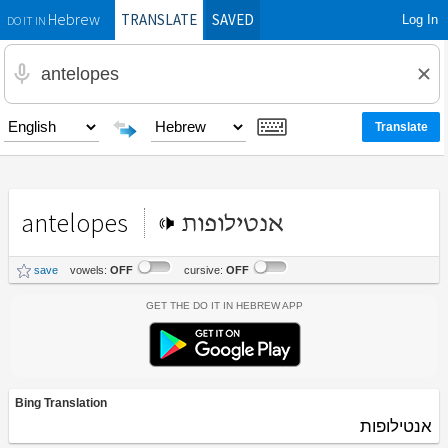
TRANSLATE
SAVED
Log In
Hebrew
DO IT IN
antelopes
אנטילופות
save
vowels:
OFF
cursive:
OFF
Get the Do It In Hebrew App
Bing Translation
אנטילופות