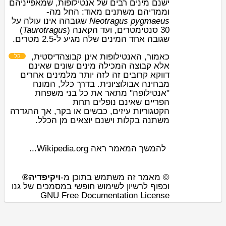
ישנם
מינים
רבים של אנטילופות, שמאפייניהם
וממדיהם משתנים מאוד: החל מה-
שגובהה אינו עולה על
Neotragus pygmaeus
)
Taurotragus
(
קאנה
30 סנטימטרים, ועד ה
שגובה אחד המינים שלה מגיע ל-2.5 מטרים.
כאמור, האנטילופות אינן קבוצה
דיסטית,
קל
אלא קבוצה המכילה מינים שונים שאינם
דווקא קרובים זה לזה יותר מלמינים אחרים
מבחינה אבולוציונית. בדרך כלל, המונח
"אנטילופה" מתאר את כל בני משפחת
הפריים שאינם נופלים תחת
, אך ההגדרה
בקר
או
כבשים
,
עיזים
הקטגוריות
משתנה בקלות וישנם יוצאים מן הכלל.
להמשך המאמר ראה Wikipedia.org...
© מאמר זה משתמש בתוכן מ-
ויקיפדיה®
וכפוף לרשיון לשימוש חופשי במסמכים של גנו
GNU Free Documentation License