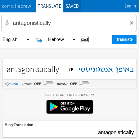
TRANSLATE
SAVED
Log In
Hebrew
DO IT IN
antagonistically
באופן
אנטגוניסטי
save
vowels:
OFF
cursive:
OFF
Get the Do It In Hebrew App
Bing Translation
antagonistically