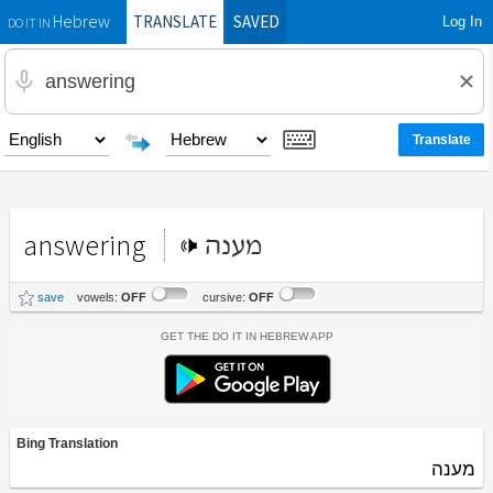
TRANSLATE
SAVED
Log In
Hebrew
DO IT IN
answering
מענה
save
vowels:
OFF
cursive:
OFF
Get the Do It In Hebrew App
Bing Translation
מענה