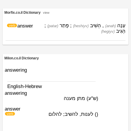
Morfix.co.il Dictionary
view
;
פָּתַר
;
הֵשִׁיב
,
עָנָה
answer
verb
(patar)
(heshiyv)
(anah)
הֵגִיב
(hegiyv)
Milon.co.il Dictionary
answering
English-Hebrew
answering
(ש"ע)
מתן מענה
answer
לענות, להשיב; להלום
)
(
verb