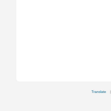
Translate
My Saved W
|
Copyrigh
Free Online Hebrew Dictionary: Tra