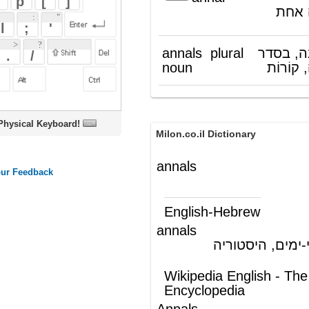
noun
כרונולוגי; הִיסְטוֹרְיָה, קוֹרוֹת
oard!
Milon.co.il Dictionary
annals
English-Hebrew
annals
(ש"ע)
תולדות, דברי-ימים, היסטוריה
Wikipedia English - The Free
Encyclopedia
Annals
Annals
(
Latin
Annales
, from
annus
, a
year) are a concise form
of
historical
writing which record events
chronologically, year by year.
®