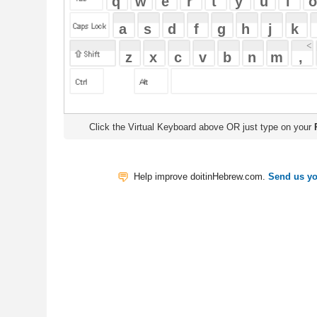
Click the Virtual Keyboard above OR just type on your
Physical Keyb
Help improve doitinHebrew.com.
Send us your Feedback