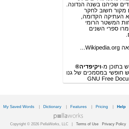
GNU Free Documentation License
ords
Dictionary
Features
Pricing
Help
Contact Us
|
|
|
|
|
t © 2026 PellaWorks, LLC |
Terms of Use
Privacy Policy
nslate Hebrew, Type in Hebrew, Phonetic Typing and Phonetic Hebrew Translation Tool