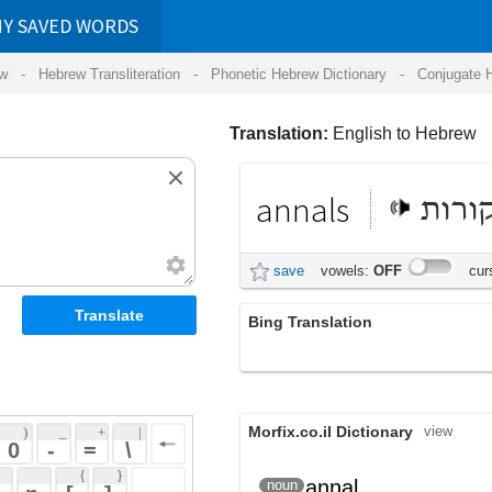
RDS
ansliteration
- Phonetic Hebrew Dictionary -
Conjugate Hebrew Verbs
-
Hear Hebrew 
Translation:
English to Hebrew
annals
קורות
save
vowels:
OFF
cursive:
OFF
Bing Translation
ספרי השנים
Morfix.co.il Dictionary
view
 + 
 | 
 
 \ 
 } 
annal
noun
 ] 
תולדות אירועי שנה אחת
 
annals
plural
תולדות אירועי השנה, בסדר