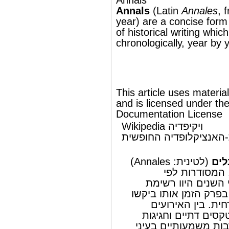
This article uses material from
Wikipedia
and is licensed under the
GNU Free
Documentation License
Wikipedia ויקיפדיה
העברית-האנציקלופדיה החופשית
ספרי השנים
: Annales)
לטינית
(
אנלים
או
ספרי השנים
הם רשימות קצרות, המסודרות לפי
סדר
כרונולוגי
. ספרי השנים היוו רשימת
אירועים שהתרחשו בפרק הזמן אותו ביקשו
לתאר, לרוב שנה ירחית. בין האירועים
המצוינים בהם היו טקסים דתיים וחגיגות
דתיות, כיבושים וקרבות משמעותיים בעיני
הכותב, ובעלי תפקידים שכיהנו בשנה הנדונה.
ספרי השנים מהווים מקור חשוב לחקר
ה
היסטוריה
של
רומא העתיקה
הקדומה,
ומעידים על התפתחות המשטר הרומי
בראשיתו. לרוב, נשמרו ספרי השנים
במקדשים הראשיים.
להמשך המאמר ראה Wikipedia.org...
© מאמר זה משתמש בתוכן מ-
ויקיפדיה®
וכפוף לרשיון לשימוש חופשי במסמכים של גנו