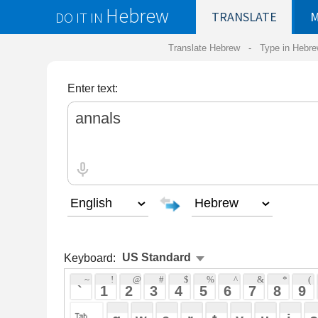
Hebrew
DO IT IN
TRANSLATE
MY
SAVED
WO
Translate Hebrew -
Type in Hebrew
-
Hebrew Tr
Enter text:
Keyboard:
 ~ 
 ! 
 @ 
 # 
 $ 
 % 
 ^ 
 & 
 * 
 ( 
 ) 
 _ 
 ` 
 1 
 2 
 3 
 4 
 5 
 6 
 7 
 8 
 9 
 0 
 - 
 =
 { 
 q 
 w 
 e 
 r 
 t 
 y 
 u 
 i 
 o 
 p 
 [ 
 : 
 "
 a 
 s 
 d 
 f 
 g 
 h 
 j 
 k 
 l 
 ; 
 ' 
 < 
 > 
 ? 
 z 
 x 
 c 
 v 
 b 
 n 
 m 
 , 
 . 
 / 