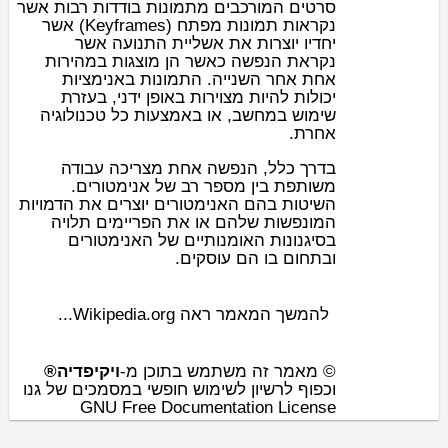
סרטים המורכבים מתמונות בודדות רבות אשר
נקראות
תמונות מפתח
(Keyframes) אשר
יחדיו יוצרות את אשליית התנועה אשר
נקראת
הנפשה
כאשר הן מוצגות במהירות
אחת אחר השנייה. התמונות באנימציות
יכולות להיות מצוירות באופן ידני, בעזרת
שימוש במחשב, או באמצעות כל טכנולוגיה
אחרת.
בדרך כלל, הנפשה אחת מצריכה עבודה
משותפת בין מספר רב של אנימטורים.
השיטות בהם האנימטורים יוצרים את הדמויות
המונפשות שלהם או את הפריימים תלויה
בסיגנונות האומנותיים של האנימטורים
ובתחום בו הם עוסקים.
להמשך המאמר ראה Wikipedia.org...
© מאמר זה משתמש בתוכן מ-
ויקיפדיה®
וכפוף לרשיון לשימוש חופשי במסמכים של גנו
GNU Free Documentation License