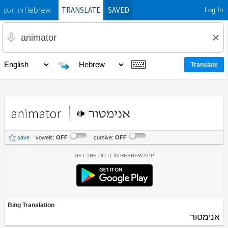
TRANSLATE
SAVED
Log In
Hebrew
DO IT IN
animator
אנימטור
save
vowels:
OFF
cursive:
OFF
Get the Do It In Hebrew App
Bing Translation
אנימטור