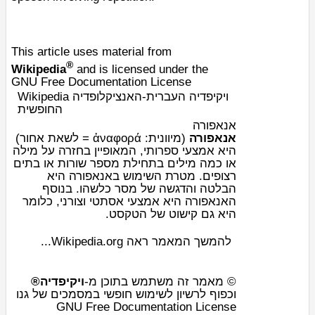
This article uses material from
®
Wikipedia
and is licensed under the
GNU Free Documentation License
Wikipedia ויקיפדיה העברית-האנציקלופדיה
החופשית
אנאפורה
אנאפורה
(מיוונית: ἀναφορά = לשאת אחור)
היא
אמצעי ספרותי
, המאופיין בחזרה על מילה
או כמה מילים בתחילת מספר שורות או בתים
רצופים. מטרת השימוש באנאפורה היא
הבלטה והדגשה של מסר כלשהו. בנוסף
האנאפורה היא אמצעי אסתטי וצורני, כלומר
היא גם קישוט של הטקסט.
להמשך המאמר ראה Wikipedia.org...
© מאמר זה משתמש בתוכן מ-
ויקיפדיה®
וכפוף לרשיון לשימוש חופשי במסמכים של גנו
GNU Free Documentation License