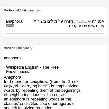
Morfix.co.il Dictionary
view
anaphora
, חזרה על מילים בשורות
אָנָפוֹרָה
(anaforah)
או במשפטים עוקבים
noun
Milon.co.il Dictionary
anaphora
Wikipedia English - The Free
Encyclopedia
Anaphora
In
rhetoric
, an
anaphora
(from the Greek
ναφορά
, "carrying back") is emphasizing
words by repeating them at the beginnings
of neighboring clauses. In contrast,
an
epiphora
is repeating words at the
clauses' ends. See also
other figures of
speech involving repetition
.