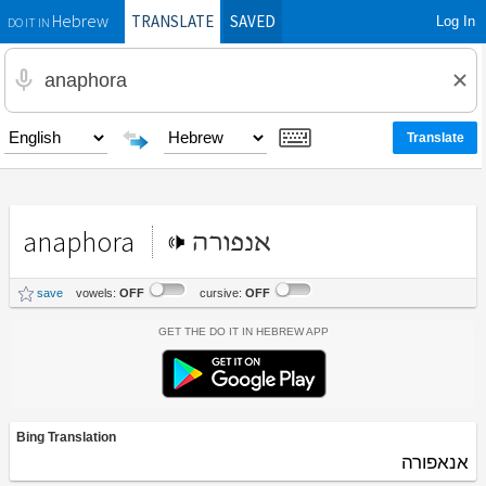
TRANSLATE
SAVED
Log In
Hebrew
DO IT IN
anaphora
אנפורה
save
vowels:
OFF
cursive:
OFF
Get the Do It In Hebrew App
Bing Translation
אנאפורה