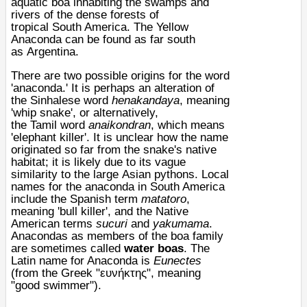
aquatic
boa
inhabiting the
swamps
and
rivers of the dense forests of
tropical
South America
. The Yellow
Anaconda can be found as far south
as
Argentina
.
There are two possible origins for the word
'anaconda.' It is perhaps an alteration of
the
Sinhalese
word
henakandaya
, meaning
'whip snake', or alternatively,
the
Tamil
word
anaikondran
, which means
'elephant killer'. It is unclear how the name
originated so far from the snake's native
habitat; it is likely due to its vague
similarity to the large
Asian
python
s. Local
names for the anaconda in South America
include the Spanish term
matatoro
,
meaning 'bull killer', and the Native
American terms
sucuri
and
yakumama
.
Anacondas as members of the boa family
are sometimes called
water boas
. The
Latin name for Anaconda is
Eunectes
(from the Greek "ευνήκτης", meaning
"good swimmer").