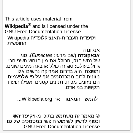
This article uses material from
®
Wikipedia
and is licensed under the
GNU Free Documentation License
Wikipedia ויקיפדיה העברית-האנציקלופדיה
החופשית
אנקונדה
). סוג
Eunectes
(שם מדעי:
אנאקונדה
של
נחש
חנק, הכולל את
מין
הנחש השני הכי
גדול בעולם: סוג זה כולל ארבעה מינים שונים,
ותפוצתו היא ב
דרום אמריקה
נחשים
אלו
ניזונים לרוב מ
מכרסמים
אף על פי שלפעמים
קטנים ואפילו תועדו
תנינים
,
מכוח
הם ניזונים
תקיפות בני אדם.
להמשך המאמר ראה Wikipedia.org...
© מאמר זה משתמש בתוכן מ-
ויקיפדיה®
וכפוף לרשיון לשימוש חופשי במסמכים של גנו
GNU Free Documentation License