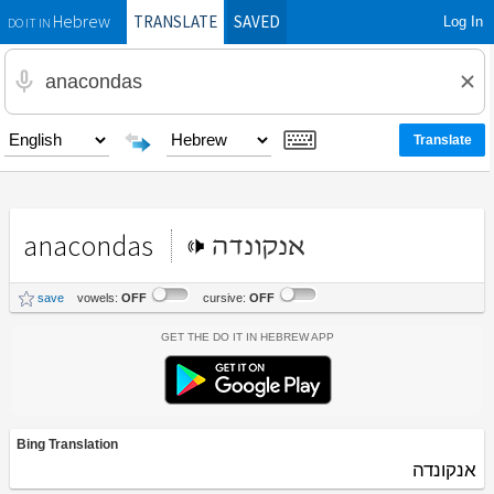
TRANSLATE
SAVED
Log In
Hebrew
DO IT IN
anacondas
אנקונדה
save
vowels:
OFF
cursive:
OFF
Get the Do It In Hebrew App
Bing Translation
אנקונדה