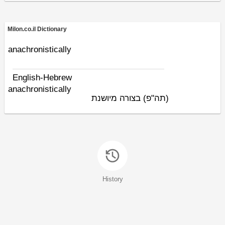
Milon.co.il Dictionary
anachronistically
English-Hebrew
anachronistically
(תה"פ)
בצורה מיושנת
History