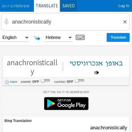
TRANSLATE
SAVED
Log In
Hebrew
DO IT IN
anachronisticall
באופן
אנכרוניסטי
y
save
vowels:
OFF
cursive:
OFF
Get the Do It In Hebrew App
Bing Translation
anachronistically