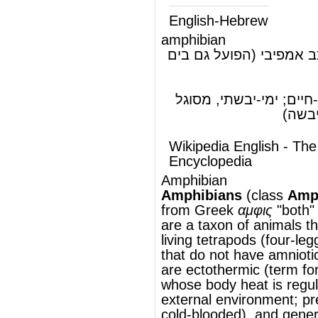
Wikipedia English - The Free
Encyclopedia
Amphibian
Amphibians
(
class
Amphibia
;
from
Greek
αμφις
"both" and
βιος
"life")
are a
taxon
of
animals
that include all
living
tetrapods
(four-legged
vertebrates
)
that do not have
amniotic eggs
,
are
ectothermic
(term for the animals
whose body heat is regulated by the
external environment; previously known as
cold-blooded), and generally spend part of
their time on land. Most amphibians do not
have the adaptations to an entirely
terrestrial existence found in most other
modern tetrapods (
amniotes
). There are
around 6,000 described, living
species
of
amphibians. The study of amphibians
and
reptiles
is known as
herpetology
.
Amphibians are able to breathe through
their ski
noun