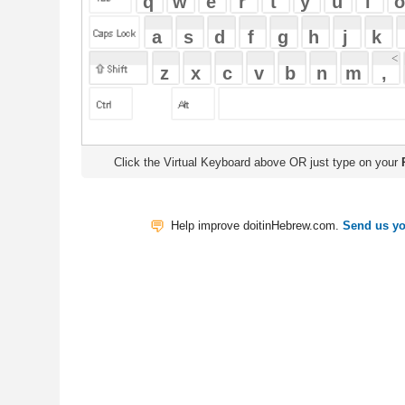
Click the Virtual Keyboard above OR just type on your
Physical Keyb
Help improve doitinHebrew.com.
Send us your Feedback