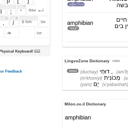
אמפיבי החי לסירוגין בים
noun
וביבשה
oard!
LingvoZone Dictionary
view
דוּחַי
,
אַמְפִיבִּיָה
,
noun
(duchay)
(am'fiybiyah)
עֲבִירַת
מְכוֹנִית
(m'khoniyt)
(aviyrat)
וְיַבָּשָׁה
יָם
(yam)
(v'yabashah)
Milon.co.il Dictionary
amphibian
English-Hebrew
amphibian
(ש"ע)
דו-חי; כלי-רכב אמפיבי (הפועל גם בים
וגם ביבשה)
(ת')
אמפיבי (של דו-חיים; ימי-יבשתי, מסוגל
לפעול ולנוע בים וביבשה)