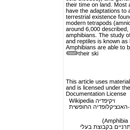
®
This article uses material from
Wikipedia
and is licensed under the
GNU Free
Documentation License
Wikipedia ויקיפדיה
העברית-האנציקלופדיה החופשית
דו-חיים
דו-חיים
(שם מדעי: Amphibia)
היא
מחלקה
של
מיתרניים
בקבוצת
בעלי
ארבע רגליים
, בעל-מחלקת
חולייתנים
.
לסתניים
להמשך המאמר ראה Wikipedia.org...
© מאמר זה משתמש בתוכן מ-
ויקיפדיה®
וכפוף לרשיון לשימוש חופשי במסמכים של גנו
GNU Free Documentation License
ords
Dictionary
Features
Pricing
Help
Contact Us
|
|
|
|
|
t © 2026 PellaWorks, LLC |
Terms of Use
Privacy Policy