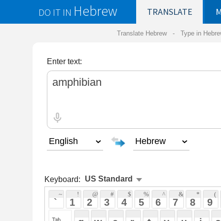
Hebrew
DO IT IN
TRANSLATE
MY
SAVED
WO
Translate Hebrew -
Type in Hebrew
-
Hebrew Tr
Enter text:
Keyboard:
 ~ 
 ! 
 @ 
 # 
 $ 
 % 
 ^ 
 & 
 * 
 ( 
 ) 
 _ 
 ` 
 1 
 2 
 3 
 4 
 5 
 6 
 7 
 8 
 9 
 0 
 - 
 =
 { 
 q 
 w 
 e 
 r 
 t 
 y 
 u 
 i 
 o 
 p 
 [ 
 : 
 "
 a 
 s 
 d 
 f 
 g 
 h 
 j 
 k 
 l 
 ; 
 ' 
 < 
 > 
 ? 
 z 
 x 
 c 
 v 
 b 
 n 
 m 
 , 
 . 
 / 