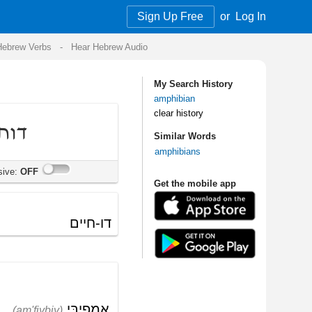
Sign Up Free
or
Log In
Audio
My Search History
amphibian
clear history
Similar Words
amphibians
Get the mobile app