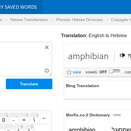
RDS
ansliteration
- Phonetic Hebrew Dictionary -
Conjugate Hebrew Verbs
-
Hear Hebrew 
Translation:
English to Hebrew
amphibian
דוחי
save
vowels:
OFF
cursive:
OFF
Bing Translation
דו-חיים
Morfix.co.il Dictionary
view
 + 
 | 
 
 \ 
 } 
amphibian
, שמסוגל
אַמְפִיבִּי
(am'fiybiy)
 ] 
לנוע גם בים וגם ביבשה
adjective
 
דּוּחַי
, בעל חיים
(duchay)
amphibian