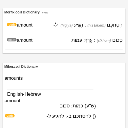
Morfix.co.il Dictionary
view
amount
ל-
הִגִּיעַ
,
הִסְתַּכֵּם
verb
(higiya)
(his'takem)
amount
; עֵרֶךְ; כַּמּוּת
סְכוּם
noun
(s'khum)
Milon.co.il Dictionary
amounts
English-Hebrew
amount
(ש"ע)
כמות; סכום
להסתכם ב-, להגיע ל-
)
(
verb