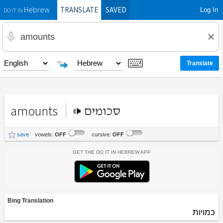
TRANSLATE
SAVED
Log In
Hebrew
DO IT IN
amounts
סכומים
save
vowels:
OFF
cursive:
OFF
Get the Do It In Hebrew App
Bing Translation
כמויות