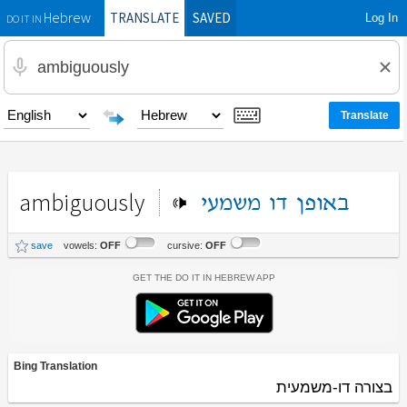
TRANSLATE
SAVED
Log In
Hebrew
DO IT IN
ambiguously
באופן
דו
משמעי
save
vowels:
OFF
cursive:
OFF
Get the Do It In Hebrew App
Bing Translation
בצורה דו-משמעית