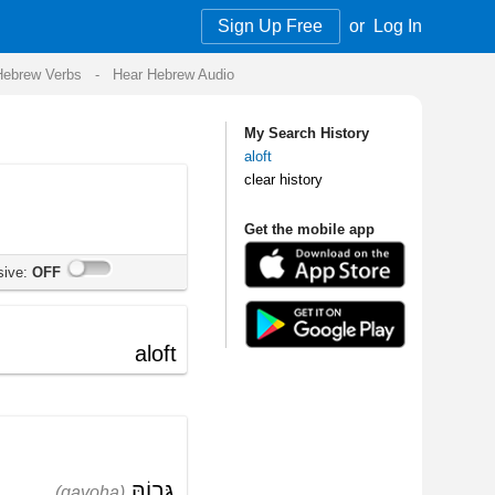
Sign Up Free
or
Log In
Audio
My Search History
aloft
clear history
Get the mobile app