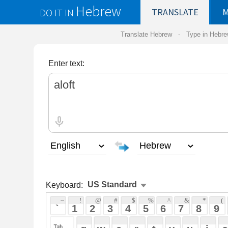
Hebrew
DO IT IN
TRANSLATE
MY
SAVED
WO
Translate Hebrew -
Type in Hebrew
-
Hebrew Tr
Enter text:
Keyboard:
 ~ 
 ! 
 @ 
 # 
 $ 
 % 
 ^ 
 & 
 * 
 ( 
 ) 
 _ 
 ` 
 1 
 2 
 3 
 4 
 5 
 6 
 7 
 8 
 9 
 0 
 - 
 =
 { 
 q 
 w 
 e 
 r 
 t 
 y 
 u 
 i 
 o 
 p 
 [ 
 : 
 "
 a 
 s 
 d 
 f 
 g 
 h 
 j 
 k 
 l 
 ; 
 ' 
 < 
 > 
 ? 
 z 
 x 
 c 
 v 
 b 
 n 
 m 
 , 
 . 
 / 