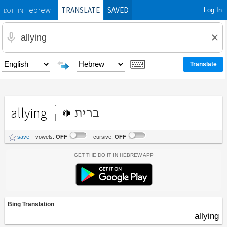
TRANSLATE
SAVED
Log In
Hebrew
DO IT IN
allying
ברית
save
vowels:
OFF
cursive:
OFF
Get the Do It In Hebrew App
Bing Translation
allying