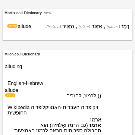
Morfix.co.il Dictionary
view
רָמַז
,
אִזְכֵּר
,
הִזְכִּיר
allude
verb
(hiz'kiyr)
(iz'ker)
(ramaz)
Milon.co.il Dictionary
alluding
English-Hebrew
allude
(
)
לרמוז; להזכיר
verb
Wikipedia ויקיפדיה העברית-האנציקלופדיה
החופשית
ארמז
ארמז
(גם הרמז ואָלוּזיה) הוא
תחבולה
ספרותית
הבאה לרמוז באמצעות