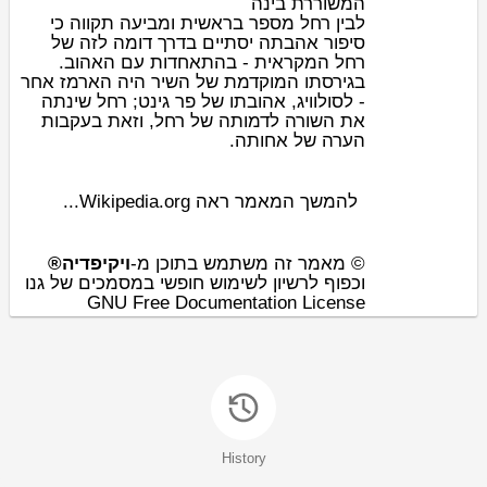
המשוררת בינה
לבין
רחל
מספר
בראשית
ומביעה תקווה כי
סיפור
אהבתה
יסתיים בדרך דומה לזה של
רחל המקראית - בהתאחדות עם האהוב.
בגירסתו המוקדמת של השיר היה הארמז אחר
- לסולוויג, אהובתו של
פר גינט
; רחל שינתה
את השורה לדמותה של רחל, וזאת בעקבות
הערה של אחותה.
להמשך המאמר ראה Wikipedia.org...
© מאמר זה משתמש בתוכן מ-
ויקיפדיה®
וכפוף לרשיון לשימוש חופשי במסמכים של גנו
GNU Free Documentation License
History