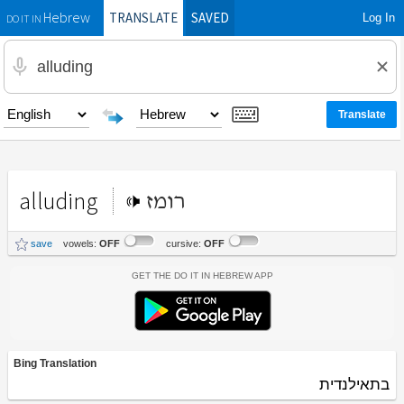
TRANSLATE
SAVED
Log In
Hebrew
DO IT IN
alluding
רומז
save
vowels:
OFF
cursive:
OFF
Get the Do It In Hebrew App
Bing Translation
בתאילנדית