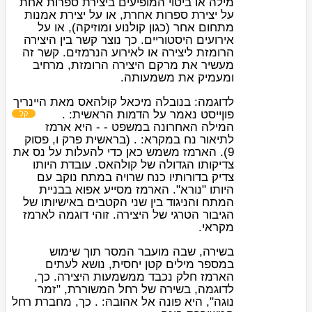
מילה או ביטוי המופיעים ביצירת ספרות אחת
על יצירת ספרות אחרת, או על יצירת אמנות
מתחום אחר (כגון
קולנוע
ו
מוזיקה
), או על
אירועים
היסטוריים
. כך נוצר קשר בין היצירה
הרומזת ליצירה או לאירוע הנרמזים. קשר זה
מעשיר את מרקם היצירה הרומזת, מרחיב
ומעמיק את משמעותה.
לדוגמה: בנובלה
מיכאל קולהאס
מאת
היינריך
פון
ייסט
נאמר על הדמות הראשית: .
קל
המילה האחרונה במשפט - - היא ארמז
לתיאור
נח
במקרא: . (
בראשית
פרק ו, פסוק
9). הארמז משמש כאן כדי להעלות על נס את
צדיקותו הגדולה של קולהאס. עובדת היותו
צדיק בדורותיו כ
נח
שרויה במתח נוקב עם
היותו "נורא". הארמז מסייע אפוא בבניית
המתח והניגוד בין שני הקטבים ב
אישיותו
של
ה
גיבור
הטרגי של היצירה. זוהי דוגמה ל
ארמז
מקראי
.
ב
שירה
, שבה מועבר המסר תוך שימוש
במספר מילים קטן יחסית, נושא לעתים
הארמז חלק נכבד ממשמעות היצירה. כך,
לדוגמה, בשירה של
רחל המשוררת
, "זמר
נוגה", היא פונה אל אהובהּ: . כך, מחברת רחל