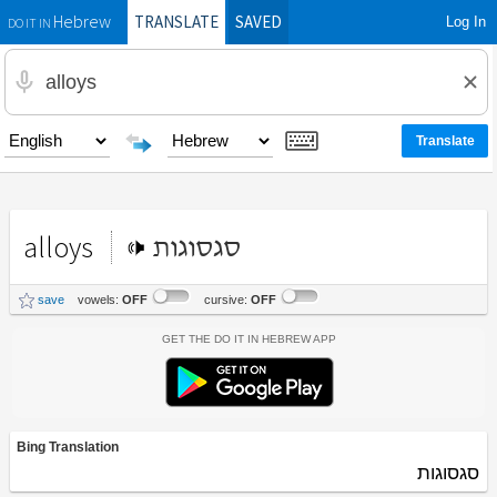
TRANSLATE
SAVED
Log In
Hebrew
DO IT IN
alloys
סגסוגות
save
vowels:
OFF
cursive:
OFF
Get the Do It In Hebrew App
Bing Translation
סגסוגות