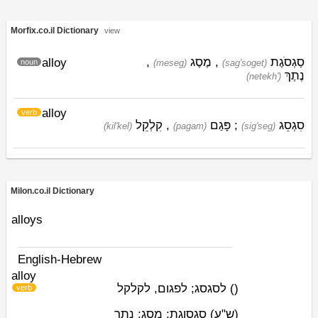
Morfix.co.il Dictionary
view
,
מֶסֶג
,
סַגְסֹגֶת
alloy
noun
(meseg)
(sag'soget)
נֶתֶךְ
(netekh')
alloy
verb
קִלְקֵל
,
פָּגַם
;
סִגְסֵג
(kil'kel)
(pagam)
(sig'seg)
Milon.co.il Dictionary
alloys
English-Hebrew
alloy
לסגסג; לפגום, לקלקל
)
(
verb
(ש"ע)
סגסוגת; מסג; נתך