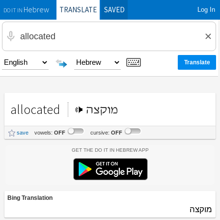
TRANSLATE
SAVED
Log In
Hebrew
DO IT IN
allocated
מוקצה
save
vowels:
OFF
cursive:
OFF
Get the Do It In Hebrew App
Bing Translation
מוקצה