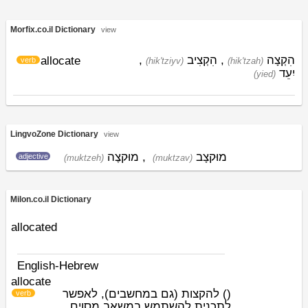
Morfix.co.il Dictionary
view
,
הִקְצִיב
,
הִקְצָה
allocate
verb
(hik'tziyv)
(hik'tzah)
יִעֵד
(yied)
LingvoZone Dictionary
view
מוּקצֶה
,
מוּקצָב
adjective
(muktzeh)
(muktzav)
Milon.co.il Dictionary
allocated
English-Hebrew
allocate
להקצות (גם במחשבים), לאפשר
)
(
verb
לתכנית להשתמש במשאב מסוים