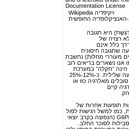
מאוכלוסיית העולם סובלים מאלרגיה כזו או
אחרת. לנטייה לאלרגיה קיים
מרכיב
תורשתי
מובהק.
מלבד אלרגיה, קיימות תופעות אחרות של
רגישות או אי סבילות, כמו למשל רגישות לפול
עקב חסר באנזים G6PD (הנפוצה בקרב יוצאי
איראן ועירק) או אי סבילות לסוכר החלב.
תופעות אלו אינן קשורות במערכת החיסון ולכן
אינן אלרגיות.
להמשך המאמר ראה Wikipedia.org...
© מאמר זה משתמש בתוכן מ-
ויקיפדיה®
וכפוף לרשיון לשימוש חופשי במסמכים של גנו
GNU Free Documentation License
ords
Dictionary
Features
Pricing
Help
Contact Us
|
|
|
|
|
t © 2026 PellaWorks, LLC |
Terms of Use
Privacy Policy