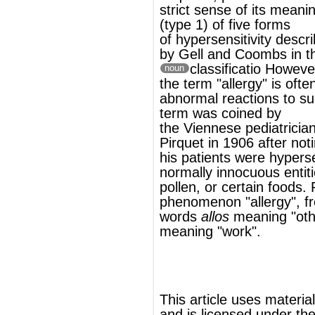
the
Viennese
pediatrician
Clemens von
Pirquet
in 1906 after noting that some of
his patients were hypersensitive to
normally innocuous entities such as dust,
pollen, or certain foods. Pirquet called this
phenomenon "allergy", from the Greek
words
allos
meaning "other" and
ergon
meaning "work".
®
This article uses material from
Wikipedia
and is licensed under the
GNU Free
Documentation License
Wikipedia ויקיפדיה
העברית-האנציקלופדיה החופשית
אלרגיה
אלרגיה
(ב
עברית
: רַגֶּשֶׁת) היא
תגובה
חיסונית
לא צפויה ולא רצויה של
ה
גוף
ל
חומרים
, שבדרך כלל אינם
מעוררי
מחלות
. בשעה שתגובה חיסונית
כנגד
פתוגנים
(גורמים מעוררי מחלות) נחשבת
לדבר חיובי, שבזכותו אנו נשארים בריאים רוב
הזמן, הרי שאלרגיה הינה "תקלה" ב
מערכת
החיסון
, ומהווה תופעה שלילית. כ-12%-25%