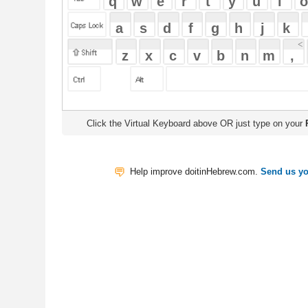
Click the Virtual Keyboard above OR just type on your
Physical Keyb
Help improve doitinHebrew.com.
Send us your Feedback