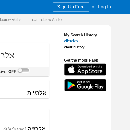
Sign Up Free
or
Log In
Audio
My Search History
allergies
clear history
Get the mobile app