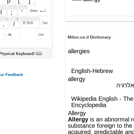
Milon.co.il Dictionary
allergies
oard!
English-Hebrew
allergy
(ש"ע)
רגישות יתר, אלרגיה
Wikipedia English - The Free
Encyclopedia
Allergy
Allergy
is an abnormal reaction to a
substance foreign to the body that is
acquired, predictable and rapid. In the
strict sense of its meaning, it is the first
(type 1) of five forms
of
hypersensitivity
described
by
Gell
and
Coombs
in their 1963
classificatio
However, by extension,
noun
the term "allergy" is often used for other
abnormal reactions to substances. The
term was coined by