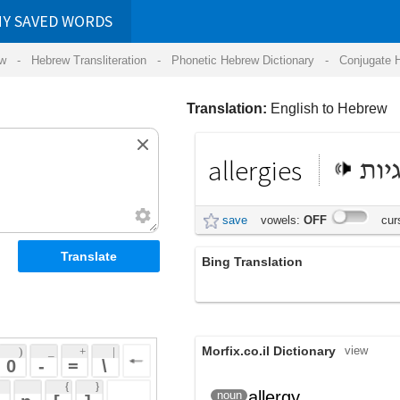
RDS
ansliteration
- Phonetic Hebrew Dictionary -
Conjugate Hebrew Verbs
-
Hear Hebrew 
Translation:
English to Hebrew
allergies
אלרגיות
save
vowels:
OFF
cursive:
OFF
Bing Translation
אלרגיות
Morfix.co.il Dictionary
view
 + 
 | 
 
 \ 
 } 
,
אָלֶרְגְּיָה
allergy
noun
(aler'g'yah)
 ] 
רַגֶּשֶׁת
(rageshet)
 