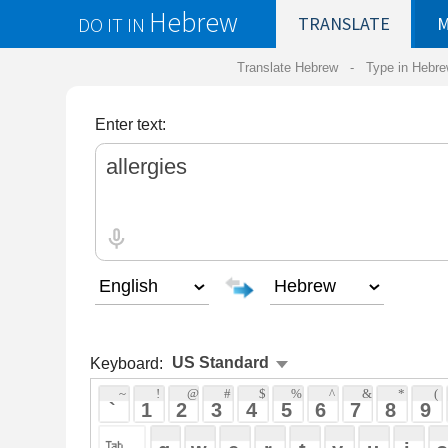
Hebrew
DO IT IN
TRANSLATE
MY
SAVED
WO
Translate Hebrew -
Type in Hebrew
-
Hebrew Tr
Enter text:
Keyboard:
 ~ 
 ! 
 @ 
 # 
 $ 
 % 
 ^ 
 & 
 * 
 ( 
 ) 
 _ 
 ` 
 1 
 2 
 3 
 4 
 5 
 6 
 7 
 8 
 9 
 0 
 - 
 =
 { 
 q 
 w 
 e 
 r 
 t 
 y 
 u 
 i 
 o 
 p 
 [ 
 : 
 "
 a 
 s 
 d 
 f 
 g 
 h 
 j 
 k 
 l 
 ; 
 ' 
 < 
 > 
 ? 
 z 
 x 
 c 
 v 
 b 
 n 
 m 
 , 
 . 
 / 