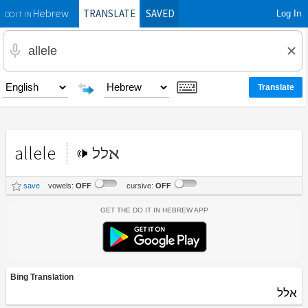
TRANSLATE
SAVED
Log In
Hebrew
DO IT IN
allele
אלל
save
vowels:
OFF
cursive:
OFF
Get the Do It In Hebrew App
Bing Translation
אלל