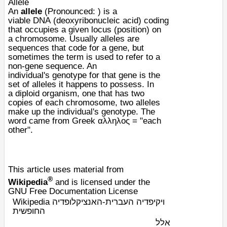
Allele
An
allele
(
Pronounced
: ) is a
viable
DNA
(deoxyribonucleic acid) coding
that occupies a given
locus
(position) on
a
chromosome
. Usually alleles are
sequences that code for a
gene
, but
sometimes the term is used to refer to a
non-gene sequence. An
individual's
genotype
for that gene is the
set of alleles it happens to possess. In
a
diploid
organism, one that has two
copies of each chromosome, two alleles
make up the individual's genotype. The
word came from Greek αλληλος = "each
other".
This article uses material from
®
Wikipedia
and is licensed under the
GNU Free Documentation License
Wikipedia ויקיפדיה העברית-האנציקלופדיה
החופשית
אלל