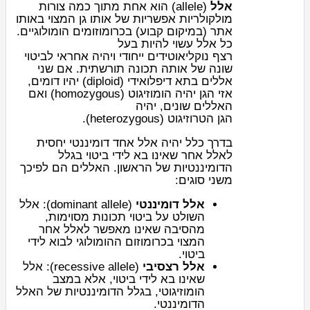
אלל
(allele) הוא אחת מתוך כמה צורות
מולקולריות אפשריות של אותו
גן
המצוי באותו
.
כרומוזומים הומולוגיים
אתר (במיקום קבוע) ב
כל אלל עשוי להיות בעל
רצף
נוקליאוטידים
ייחודי ויהיה אחראי לביטוי
שונה של אותה תכונה תורשתית. אם שני
אללים ב
תא דיפלואידי
(diploid) יהיו דומים,
אזי הגן יהיה
הומוזיגוט
(homozygous) ואם
האללים שונים, יהיה
(heterozygous).
הטרוזיגוט
הגן
בדרך כלל יהיה אלל אחד דומיננטי יחסית
לאלל אחר שאינו בא לידי ביטוי בגלל
הדומיננטיות של הראשון. האללים הם לפיכך
משני סוגים:
אלל דומיננטי
(dominant allele): אלל
השולט על ביטוי תכונות מסוימות,
מהסיבה שאינו מאפשר לאלל אחר
המצוי בכרומוזום ההומולוגי לבוא לידי
ביטוי.
אלל רצסיבי
(recessive allele): אלל
שאינו בא לידי ביטוי, אלא במצב
הומוזיגוטי, בגלל הדומיננטיות של האלל
הדומיננטי.