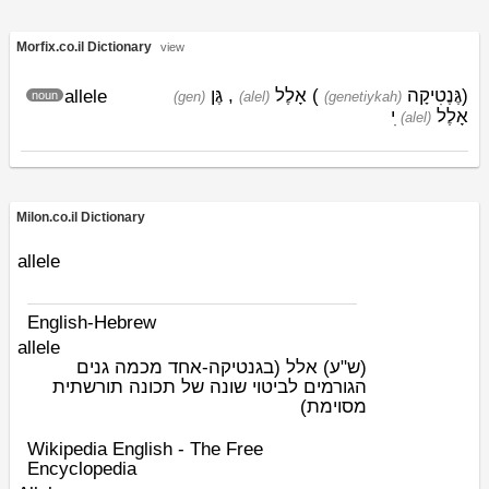
Morfix.co.il Dictionary
view
גֶּן
,
אָלֶל
)
גֶּנֶטִיקָה
(
allele
noun
(gen)
(alel)
(genetiykah)
אָלֶל
ִי
(alel)
Milon.co.il Dictionary
allele
English-Hebrew
allele
(ש"ע)
אלל (בגנטיקה-אחד מכמה גנים
הגורמים לביטוי שונה של תכונה תורשתית
מסוימת)
Wikipedia English - The Free
Encyclopedia