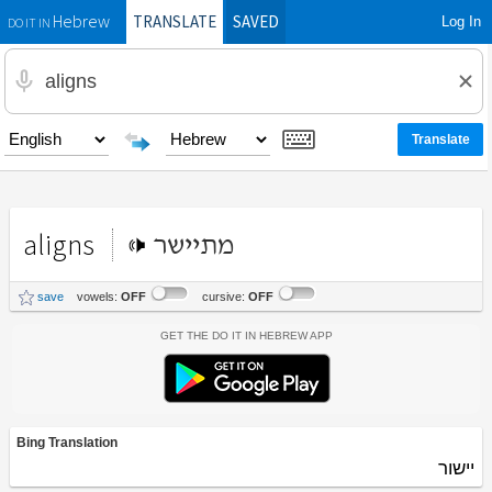
TRANSLATE
SAVED
Log In
Hebrew
DO IT IN
aligns
מתיישר
save
vowels:
OFF
cursive:
OFF
Get the Do It In Hebrew App
Bing Translation
יישור