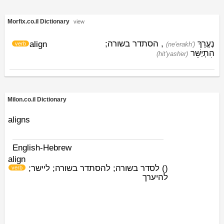
Morfix.co.il Dictionary
view
נֶעֱרַךְ
, הסתדר בשורה;
align
verb
(ne'erakh')
הִתְיַשֵּׁר
(hit'yashׁer)
Milon.co.il Dictionary
aligns
English-Hebrew
align
לסדר בשורה; להסתדר בשורה; ליישר;
)
(
verb
להיערך