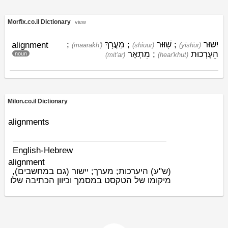
Morfix.co.il Dictionary
view
;
מַעֲרָךְ
;
שִׁוּוּר
;
יִשּׁוּר
alignment
(maarakh')
(shiuur)
(yishׁur)
מִתְאָר
;
הֵעָרְכוּת
noun
(mit'ar)
(hear'khut)
Milon.co.il Dictionary
alignments
English-Hebrew
alignment
(ש"ע)
היערכות; מערך; יישור (גם במחשבים),
מיקומו של הטקסט במסמך וכיוון הכתיבה שלו