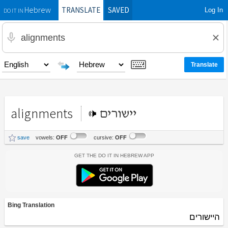
TRANSLATE
SAVED
Log In
Hebrew
DO IT IN
alignments
יישורים
save
vowels:
OFF
cursive:
OFF
Get the Do It In Hebrew App
Bing Translation
היישורים