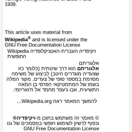
1939.
This article uses material from
®
Wikipedia
and is licensed under the
GNU Free Documentation License
Wikipedia ויקיפדיה העברית-האנציקלופדיה
החופשית
אלגוריתם
אלגוריתם
הוא דרך שיטתית (כלומר כזו
שצעדיה מוגדרים היטב) לביצוע של משימה
מסוימת במספר סופי של צעדים. מקור המלה
בשמו של ה
מתמטיקאי
הפרסי בן
המאה
.
אבו ג'עפר מחמד אל ח'ואריזמי
,
התשיעית
להמשך המאמר ראה Wikipedia.org...
© מאמר זה משתמש בתוכן מ-
ויקיפדיה®
וכפוף לרשיון לשימוש חופשי במסמכים של גנו
GNU Free Documentation License