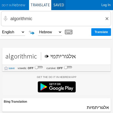
TRANSLATE
SAVED
Log In
Hebrew
DO IT IN
algorithmic
אלגוריתמי
save
vowels:
OFF
cursive:
OFF
Get the Do It In Hebrew App
Bing Translation
אלגוריתמיות