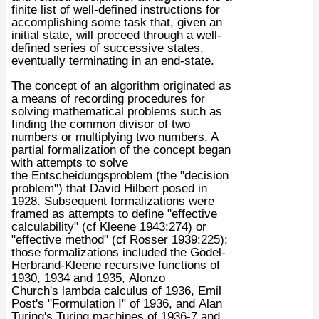
finite list of well-defined instructions for
accomplishing some task that, given an
initial state, will proceed through a well-
defined series of successive states,
eventually
terminating
in an end-state.
The concept of an algorithm originated as
a means of recording procedures for
solving mathematical problems such as
finding the common
divisor
of two
numbers or multiplying two numbers. A
partial formalization of the concept began
with attempts to solve
the
Entscheidungsproblem
(the "decision
problem") that
David Hilbert
posed in
1928. Subsequent formalizations were
framed as attempts to define "
effective
calculability
" (cf Kleene 1943:274) or
"effective method" (cf Rosser 1939:225);
those formalizations included the Gödel-
Herbrand-Kleene
recursive functions
of
1930, 1934 and 1935,
Alonzo
Church
's
lambda calculus
of 1936,
Emil
Post
's "Formulation I" of 1936, and
Alan
Turing
's
Turing machines
of 1936-7 and