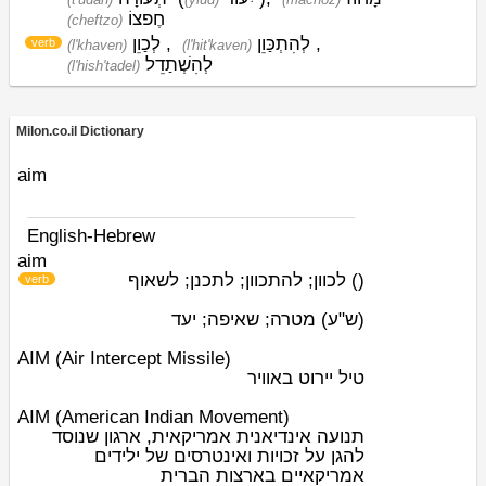
חֶפצוֹ
(cheftzo)
לְכַוֵן
,
לְהִתְכַּוֵן
,
verb
(l'khaven)
(l'hit'kaven)
לְהִשְׁתַדֵל
(l'hish'tadel)
Milon.co.il Dictionary
aim
English-Hebrew
aim
לכוון; להתכוון; לתכנן; לשאוף
)
(
verb
(ש"ע)
מטרה; שאיפה; יעד
AIM (Air Intercept Missile)
טיל יירוט באוויר
AIM (American Indian Movement)
תנועה אינדיאנית אמריקאית, ארגון שנוסד
להגן על זכויות ואינטרסים של ילידים
אמריקאיים בארצות הברית