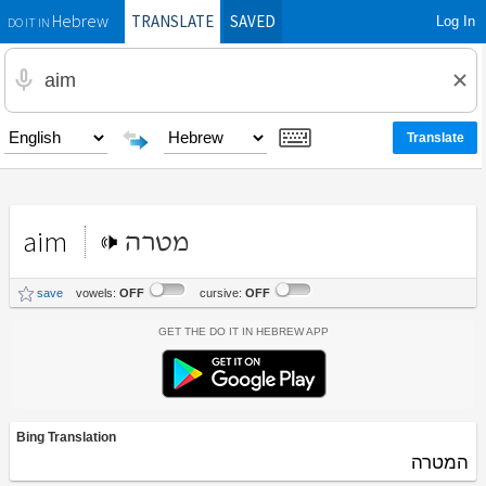
TRANSLATE
SAVED
Log In
Hebrew
DO IT IN
aim
מטרה
save
vowels:
OFF
cursive:
OFF
Get the Do It In Hebrew App
Bing Translation
המטרה