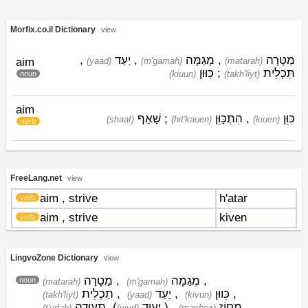
Morfix.co.il Dictionary
view
,
יַעַד
,
מְגַמָּה
,
מַטָּרָה
aim
(yaad)
(m'gamah)
(matarah)
כִּוּוּן
;
תַּכְלִית
(kiuun)
(takh'liyt)
noun
aim
שָׁאַף
;
הִתְכַּוֵּן
,
כִּוֵּן
(shaaf)
(hit'kauen)
(kiuen)
verb
FreeLang.net
view
aim
, strive
h'atar
verb
aim
, strive
kiven
verb
LingvoZone Dictionary
view
מַטָרָה
,
מְגַמָה
,
noun
(matarah)
(m'gamah)
תַכְלִית
,
יַעַד
,
כִּווּן
,
(takh'liyt)
(yaad)
(kivun)
תְעוּדָה
(
יִעוּד
)
,
מָחוֹז
(t'udah)
(yiud)
(machoz)