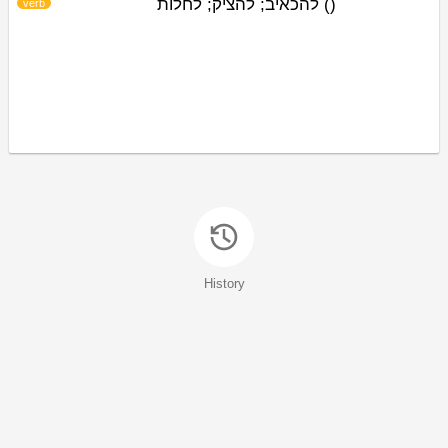
להכאיב; להציק; לחלות
)
(
verb
History