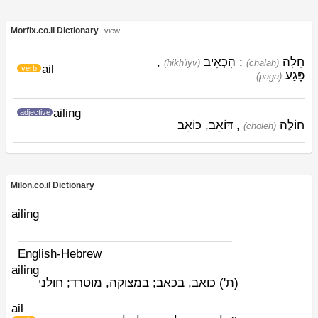
Morfix.co.il Dictionary
view
,
הִכְאִיב
;
חָלָה
(hikh'iyv)
(chalah)
ail
verb
פָּגַע
(paga)
ailing
adjective
חוֹלֶה
, דּוֹאֵב, כּוֹאֵב
(choleh)
Milon.co.il Dictionary
ailing
English-Hebrew
ailing
(ת')
כואב, בכאב; במצוקה, מוטרד; חולני
ail