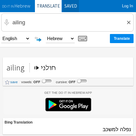
TRANSLATE
SAVED
Log In
Hebrew
DO IT IN
ailing
חולני
save
vowels:
OFF
cursive:
OFF
Get the Do It In Hebrew App
Bing Translation
נפלה למשכב