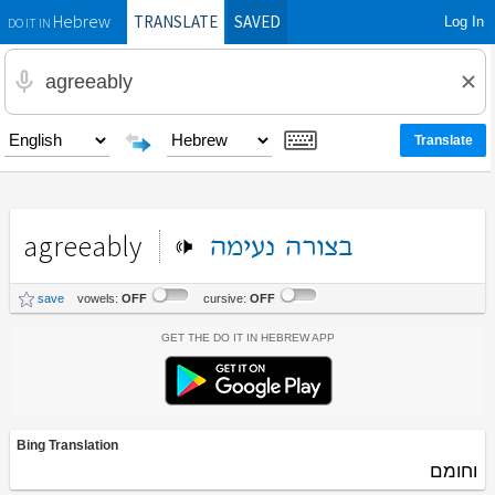
TRANSLATE
SAVED
Log In
Hebrew
DO IT IN
agreeably
בצורה
נעימה
save
vowels:
OFF
cursive:
OFF
Get the Do It In Hebrew App
Bing Translation
וחומם