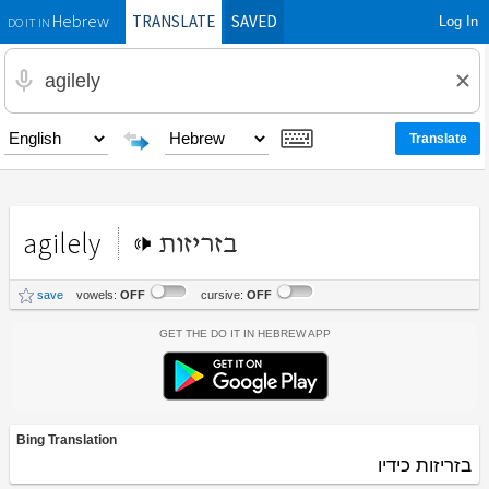
TRANSLATE
SAVED
Log In
Hebrew
DO IT IN
agilely
בזריזות
save
vowels:
OFF
cursive:
OFF
Get the Do It In Hebrew App
Bing Translation
בזריזות כידיו