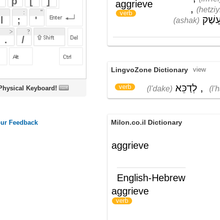
LingvoZone Dictionary
view
לְדַכֵּא
,
לְהָצִיק
verb
(l'dake)
(l'hatziyk)
oard!
Milon.co.il Dictionary
aggrieve
English-Hebrew
aggrieve
לצער; לקפח
)
(
verb