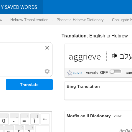
RDS
ansliteration
- Phonetic Hebrew Dictionary -
Conjugate Hebrew Verbs
-
Hear Hebrew 
Translation:
English to Hebrew
aggrieve
להיעלב
save
vowels:
OFF
cursive:
OFF
Bing Translation
aggrieve
Morfix.co.il Dictionary
view
 + 
 | 
 
 \ 
 } 
,
אִמְלֵל
,
דִּכֵּא
(im'lel)
(dike)
 ] 
aggrieve
,
הֵצִיק
;
צִעֵר
(hetziyk)
(tzier)
 
verb
עָשַׁק
,
הִתְעַמֵּר
(ashak)
(hit'amer)