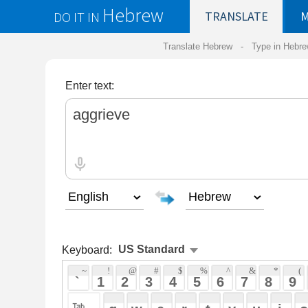
Hebrew
DO IT IN
TRANSLATE
MY
SAVED
WO
Translate Hebrew -
Type in Hebrew
-
Hebrew Tr
Enter text:
Keyboard:
 ~ 
 ! 
 @ 
 # 
 $ 
 % 
 ^ 
 & 
 * 
 ( 
 ) 
 _ 
 ` 
 1 
 2 
 3 
 4 
 5 
 6 
 7 
 8 
 9 
 0 
 - 
 =
 { 
 q 
 w 
 e 
 r 
 t 
 y 
 u 
 i 
 o 
 p 
 [ 
 : 
 "
 a 
 s 
 d 
 f 
 g 
 h 
 j 
 k 
 l 
 ; 
 ' 
 < 
 > 
 ? 
 z 
 x 
 c 
 v 
 b 
 n 
 m 
 , 
 . 
 / 