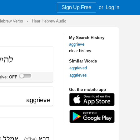
Sign Up Free
or
Log In
Audio
My Search History
aggrieve
clear history
Similar Words
aggrieved
aggrieves
Get the mobile app