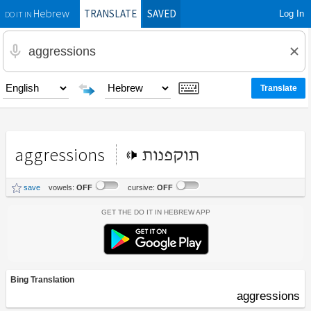
TRANSLATE
SAVED
Log In
Hebrew
DO IT IN
aggressions
תוקפנות
save
vowels:
OFF
cursive:
OFF
Get the Do It In Hebrew App
Bing Translation
aggressions