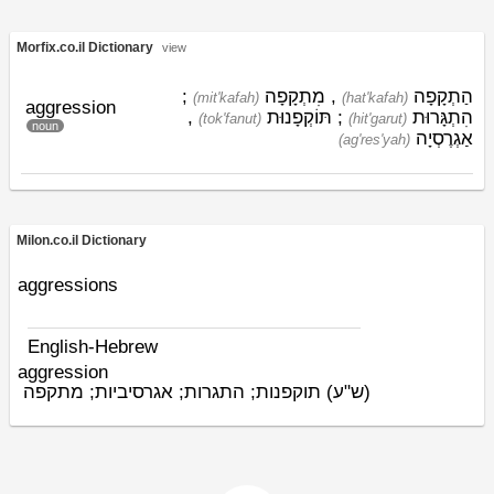
Morfix.co.il Dictionary
view
;
מִתְקָפָה
,
הַתְקָפָה
(mit'kafah)
(hat'kafah)
aggression
,
תּוֹקְפָנוּת
;
הִתְגָּרוּת
(tok'fanut)
(hit'garut)
noun
אַגְרֶסְיָה
(ag'res'yah)
Milon.co.il Dictionary
aggressions
English-Hebrew
aggression
(ש"ע)
תוקפנות; התגרות; אגרסיביות; מתקפה