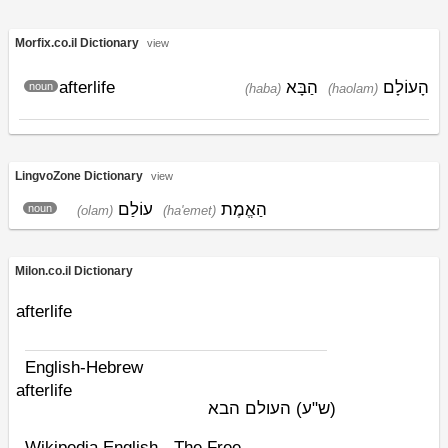
Morfix.co.il Dictionary
view
afterlife
הַבָּא
הָעוֹלָם
noun
(haba)
(haolam)
LingvoZone Dictionary
view
הַאֱמֶת
עוֹלַם
noun
(olam)
(ha'emet)
Milon.co.il Dictionary
afterlife
English-Hebrew
afterlife
(ש"ע)
העולם הבא
Wikipedia English - The Free