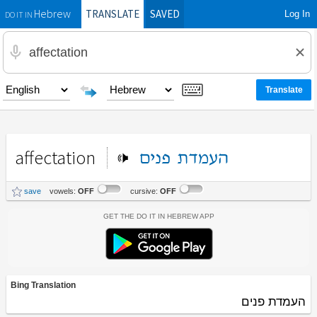
TRANSLATE
SAVED
Log In
Hebrew
DO IT IN
affectation
העמדת
פנים
save
vowels:
OFF
cursive:
OFF
Get the Do It In Hebrew App
Bing Translation
העמדת פנים