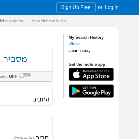
Sign Up Free
or
Log In
Audio
My Search History
affable
clear history
Get the mobile app