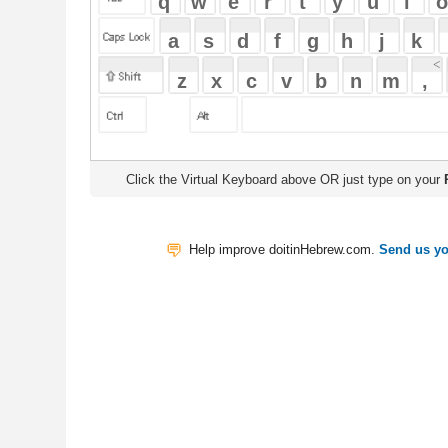
Click the Virtual Keyboard above OR just type on your
Physical Keyb
Help improve doitinHebrew.com.
Send us your Feedback