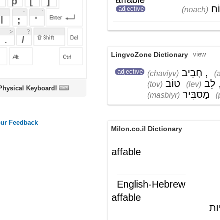
LingvoZone Dictionary
view
חָבִיב
,
אָדִיב
,
adjective
(chaviyv)
(adiyv)
טוֹב
לֵב
,
נוֹחַ
,
(tov)
(lev)
(noach)
oard!
פָּנִים
מַסבִּיר
(masbiyr)
(paniym)
Milon.co.il Dictionary
affable
English-Hebrew
affable
(ת')
חביב; נוח לבריות
Wikipedia ויקיפדיה
העברית-האנציקלופדיה החופשית
כללי נימוסים והליכות
Etiquette,
(בלועזית:
כללי נימוסים והליכות
אטיקט
) מהווים מערכת של ציפיות להתנהגות
חברתית, הכולל
נורמות
התנהגותיות
מקובלות. כללי
נימוסים
והליכות מהווים בדרך
כלל קוד חברתי בלתי כתוב, אולם לעתים