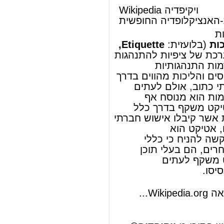
ולצורך נסיבות מסוימות הוא מנוסח אף
במסמך כתוב. האטיקט משקף בדרך כלל
כללים של התנהגות אשר קיבלו אישוש חברתי
או מסורתי. בהתאם, אטיקט הוא
תלוי
תרבות
ועל כן קשה להניח כי כללי
אטיקט, כאלה או אחרים, הם בעלי תוכן
אוניברסלי. האטיקט משקף לעתים
קוד
אתי
הנמצא בבסיסו.
להמשך המאמר ראה Wikipedia.org...
© מאמר זה משתמש בתוכן מ-
ויקיפדיה®
וכפוף לרשיון לשימוש חופשי במסמכים של גנו
GNU Free Documentation License
ords
Dictionary
Features
Pricing
Help
Contact Us
|
|
|
|
|
t © 2026 PellaWorks, LLC |
Terms of Use
Privacy Policy
nslate Hebrew, Type in Hebrew, Phonetic Typing and Phonetic Hebrew Translation Tool