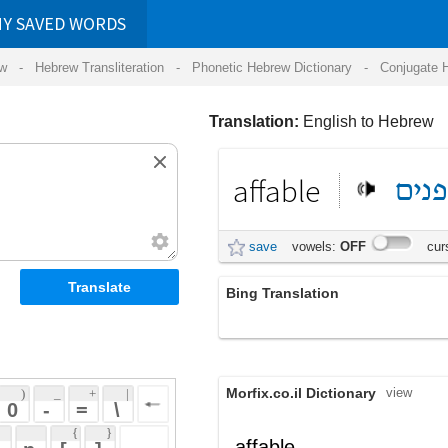
RDS
ansliteration
- Phonetic Hebrew Dictionary -
Conjugate Hebrew Verbs
-
Hear Hebrew 
Translation:
English to Hebrew
affable
מסביר
פנים
save
vowels:
OFF
cursive:
OFF
Bing Translation
החביב
Morfix.co.il Dictionary
view
 + 
 | 
 
 \ 
 } 
,
חָבִיב
affable
(chaviyv)
 ] 
נוֹחַ
,
נֶחְמָד
adjective
(noach)
(nech'mad)
 