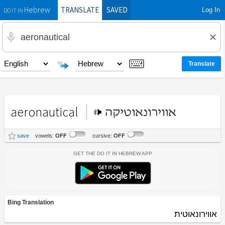
TRANSLATE
SAVED
Log In
Hebrew
DO IT IN
aeronautical
אווירונאוטיקה
save
vowels:
OFF
cursive:
OFF
Get the Do It In Hebrew App
Bing Translation
אווירונאוטית