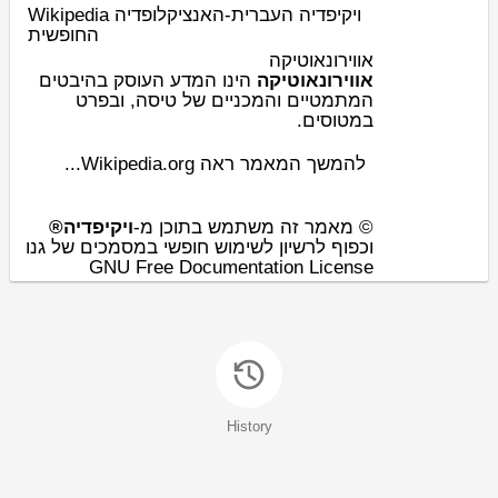
Wikipedia ויקיפדיה העברית-האנציקלופדיה
החופשית
אווירונאוטיקה
אווירונאוטיקה
הינו ה
מדע
העוסק בהיבטים
ה
מתמטיים
והמכניים של
טיסה
, ובפרט
.
מטוסים
ב
להמשך המאמר ראה Wikipedia.org...
© מאמר זה משתמש בתוכן מ-
ויקיפדיה®
וכפוף לרשיון לשימוש חופשי במסמכים של גנו
GNU Free Documentation License
History