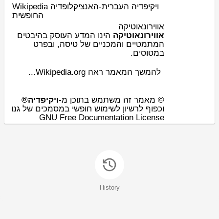
Wikipedia ויקיפדיה העברית-האנציקלופדיה
החופשית
אווירונאוטיקה
אווירונאוטיקה
הינו ה
מדע
העוסק בהיבטים
ה
מתמטיים
והמכניים של
טיסה
, ובפרט
.
מטוסים
ב
להמשך המאמר ראה Wikipedia.org...
© מאמר זה משתמש בתוכן מ-
ויקיפדיה®
וכפוף לרשיון לשימוש חופשי במסמכים של גנו
GNU Free Documentation License
History