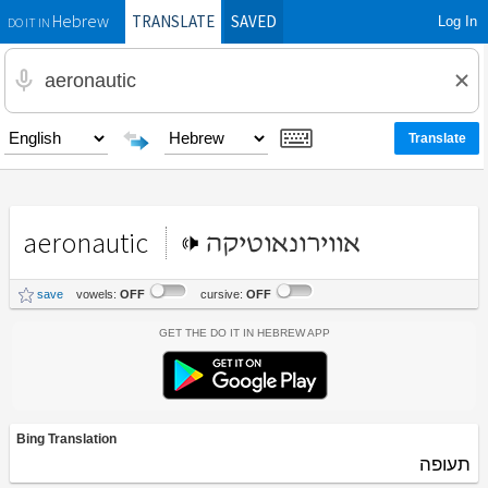
TRANSLATE
SAVED
Log In
Hebrew
DO IT IN
aeronautic
אווירונאוטיקה
save
vowels:
OFF
cursive:
OFF
Get the Do It In Hebrew App
Bing Translation
תעופה