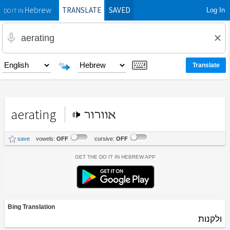
TRANSLATE
SAVED
Log In
Hebrew
DO IT IN
aerating
אוורור
save
vowels:
OFF
cursive:
OFF
Get the Do It In Hebrew App
Bing Translation
ולקנות