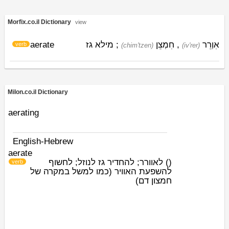
Morfix.co.il Dictionary
view
aerate
; מילא גז
חִמְצֵן
,
אִוְרֵר
verb
(chim'tzen)
(iv'rer)
Milon.co.il Dictionary
aerating
English-Hebrew
aerate
לאוורר; להחדיר גז לנוזל; לחשוף
)
(
verb
להשפעת האוויר (כמו למשל במקרה של
חמצון דם)