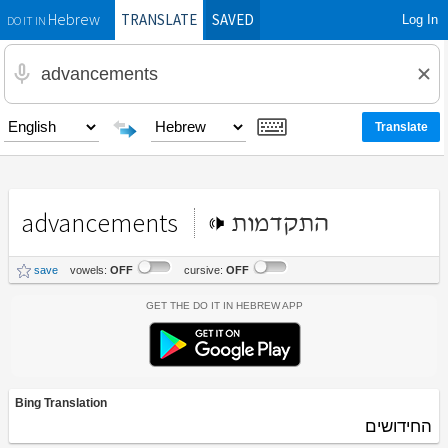
TRANSLATE
SAVED
Log In
Hebrew
DO IT IN
advancements
התקדמות
save
vowels:
OFF
cursive:
OFF
Get the Do It In Hebrew App
Bing Translation
החידושים