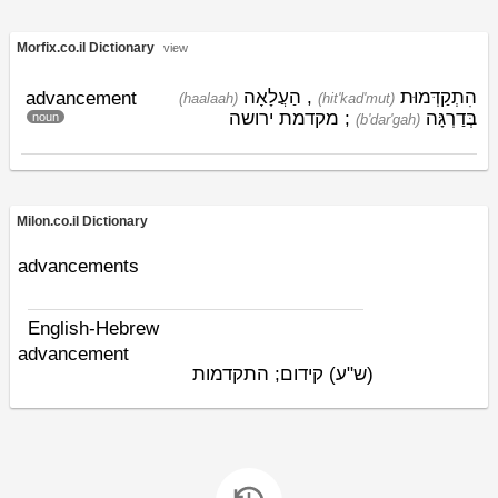
Morfix.co.il Dictionary
view
הַעֲלָאָה
,
הִתְקַדְּמוּת
advancement
(haalaah)
(hit'kad'mut)
בְּדַרְגָּה
; מקדמת ירושה
noun
(b'dar'gah)
Milon.co.il Dictionary
advancements
English-Hebrew
advancement
(ש"ע)
קידום; התקדמות