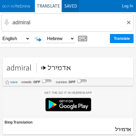
TRANSLATE
SAVED
Log In
Hebrew
DO IT IN
admiral
אדמירל
save
vowels:
OFF
cursive:
OFF
Get the Do It In Hebrew App
Bing Translation
אדמירל