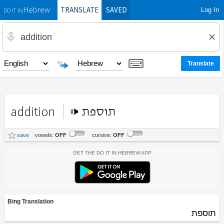
TRANSLATE
SAVED
Log In
Hebrew
DO IT IN
addition
תוספת
save
vowels:
OFF
cursive:
OFF
Get the Do It In Hebrew App
Bing Translation
תוספת