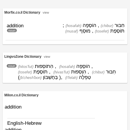
Morfix.co.il Dictionary
view
;
הוֹסָפָה
,
חִבּוּר
addition
(hosafah)
(chibur)
מוּסָף
,
תּוֹסֶפֶת
noun
(musaf)
(tosefet)
LingvoZone Dictionary
view
הִתוֹסְפוּת
,
הוֹסָפָה
,
noun
(hitos'fut)
(hosafah)
תוֹסֶפֶת
,
הִוָסְפוּת
,
חִבּוּר
(tosefet)
(hivas'fut)
(chibur)
(
בְּחֶשְׁבּוֹן
)
,
טְפֵלָה
(b'chesh'bon)
(t'felah)
Milon.co.il Dictionary
addition
English-Hebrew
addition