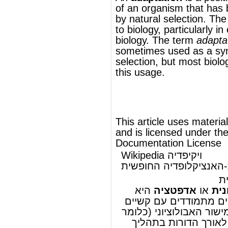
®
This article uses material from
Wikipedia
and is licensed under the
GNU Free
Documentation License
Wikipedia ויקיפדיה
העברית-האנציקלופדיה החופשית
הסתגלות אבולוציונית
הסתגלות אבולוציונית
או
אדפטציה
היא
הדרך שבה אורגנזמים מתמודדים עם קשיים
בסביבת המחייה במישור ה
אבולוציוני
(כלומר
שינויים ברמת ה
מין
לאורך הדורות בתהליך
איטי הנגרם בידי ה
ברירה הטבעית
, ולא ברמת
הפרט הבודד). תכונות העוברות אדפטציה
יכולות להיות מבנה
אנטומי
, תהליך
מטבולי
או
תכונה
התנהגותית
. תהליך ההסתגלות
האבולוציונית מעלה את כושר השרידות של
האורגניזם ואת יכולתו להעמיד צאצאים בעלי
.
פיטנס
יכולת שרידות - קריטריון הנקרא
יצורים שהסתגלו לסביבתם יכולים:
להשיג ביתר
ות את משאבי
קל
הסביבה הדרושים להם: אוויר, מים
ומזון.