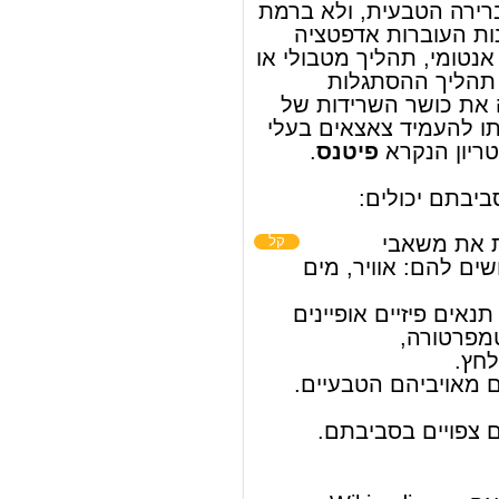
להתמודד עם תנאים פיזיים אופיינים
,
טמפרטורה
לסביבתם, כ
.
לחץ
ו
תאורה
תנאי
להגן על עצמם מאויביהם הטבעיים.
.
התרבות
ל
להגיב לשינויים צפויים בסביבתם.
להמשך המאמר ראה Wikipedia.org...
© מאמר זה משתמש בתוכן מ-
ויקיפדיה®
וכפוף לרשיון לשימוש חופשי במסמכים של גנו
GNU Free Documentation License
ords
Dictionary
Features
Pricing
Help
Contact Us
|
|
|
|
|
t © 2026 PellaWorks, LLC |
Terms of Use
Privacy Policy
nslate Hebrew, Type in Hebrew, Phonetic Typing and Phonetic Hebrew Translation Tool