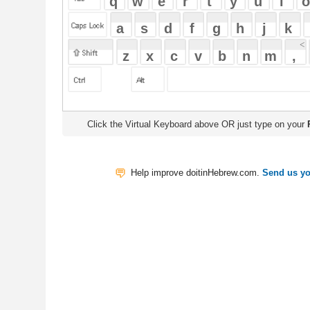
Click the Virtual Keyboard above OR just type on your
Physical Keyb
Help improve doitinHebrew.com.
Send us your Feedback