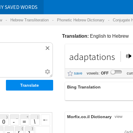
RDS
ansliteration
- Phonetic Hebrew Dictionary -
Conjugate Hebrew Verbs
-
Hear Hebrew 
Translation:
English to Hebrew
adaptations
עיבודים
save
vowels:
OFF
cursive:
OFF
Bing Translation
מספרות לקולנוע
Morfix.co.il Dictionary
view
 + 
 | 
 
 \ 
 } 
,
אָדַפְּטַצְיָה
(adap'tatz'yah)
 ] 
,
עִבּוּד
adaptation
(ibud)
 
,
הִסְתַּגְּלוּת
noun
(his'tag'lut)
אִקְלוּם
,
סִגּוּל
(ik'lum)
(sigul)