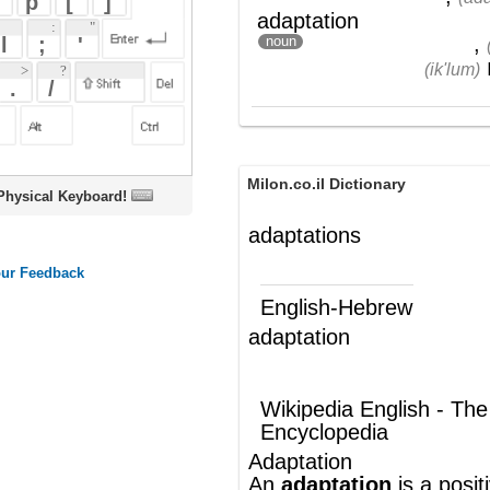
Milon.co.il Dictionary
oard!
adaptations
English-Hebrew
adaptation
(ש"ע)
עיבוד; סיגול
Wikipedia English - The Free
Encyclopedia
Adaptation
An
adaptation
is a positive characteristic
of an
organism
that has been favored
by
natural selection
. The concept is central
to
biology
, particularly in
evolutionary
biology
. The term
adaptation
is also
sometimes used as a synonym for natural
selection, but most biologists discourage
this usage.