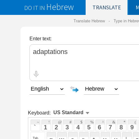
Hebrew
DO IT IN
TRANSLATE
MY
SAVED
WO
Translate Hebrew -
Type in Hebrew
-
Hebrew Tr
Enter text:
Keyboard:
 ~ 
 ! 
 @ 
 # 
 $ 
 % 
 ^ 
 & 
 * 
 ( 
 ) 
 _ 
 ` 
 1 
 2 
 3 
 4 
 5 
 6 
 7 
 8 
 9 
 0 
 - 
 =
 { 
 q 
 w 
 e 
 r 
 t 
 y 
 u 
 i 
 o 
 p 
 [ 
 : 
 "
 a 
 s 
 d 
 f 
 g 
 h 
 j 
 k 
 l 
 ; 
 ' 
 < 
 > 
 ? 
 z 
 x 
 c 
 v 
 b 
 n 
 m 
 , 
 . 
 / 