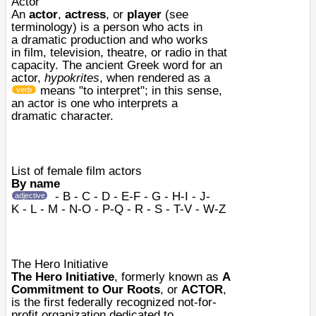
Actor
An
actor
,
actress
, or
player
(see
terminology) is a person who
acts
in
a
dramatic
production and who works
in
film
,
television
,
theatre
, or
radio
in that
capacity. The ancient Greek word for an
actor,
hypokrites
, when rendered as a
means "to interpret"; in this sense,
verb
an actor is one who interprets a
dramatic
character
.
List of female film actors
By name
-
B
-
C
-
D
-
E-F
-
G
-
H-I
-
J-
adjective
K
-
L
-
M
-
N-O
-
P-Q
-
R
-
S
-
T-V
-
W-Z
The Hero Initiative
The Hero Initiative
, formerly known as
A
Commitment to Our Roots
, or
ACTOR
,
is the first federally recognized not-for-
profit organization dedicated to