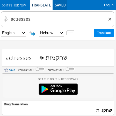
TRANSLATE
SAVED
Log In
Hebrew
DO IT IN
actresses
שחקניות
save
vowels:
OFF
cursive:
OFF
Get the Do It In Hebrew App
Bing Translation
שחקניות