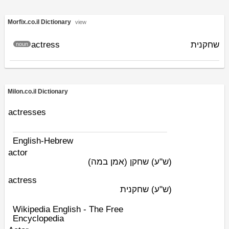
Morfix.co.il Dictionary
view
actress
שחקנית
noun
Milon.co.il Dictionary
actresses
English-Hebrew
actor
(ש"ע)
שחקן (אמן במה)
actress
(ש"ע)
שחקנית
Wikipedia English - The Free
Encyclopedia