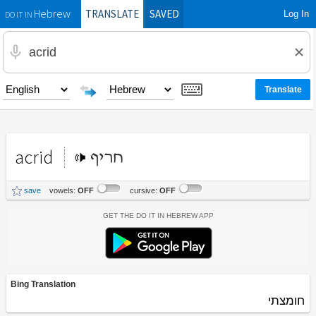
TRANSLATE
SAVED
Log In
Hebrew
DO IT IN
acrid
חריף
save
vowels:
OFF
cursive:
OFF
Get the Do It In Hebrew App
Bing Translation
חומצתי