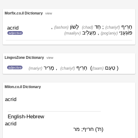
Morfix.co.il Dictionary
view
,
לָשׁוֹן
חַד
;
חָרִיף
acrid
(lashon)
(chad)
(chariyf)
מַעֲלִיב
,
פּוֹגְעָנִי
(maaliyv)
(pog'aniy)
adjective
LingvoZone Dictionary
view
מָרִיר
,
חָרִיף
(
טַעַם
)
adjective
(mariyr)
(chariyf)
(taam)
Milon.co.il Dictionary
acrid
English-Hebrew
acrid
(ת')
חריף; מר