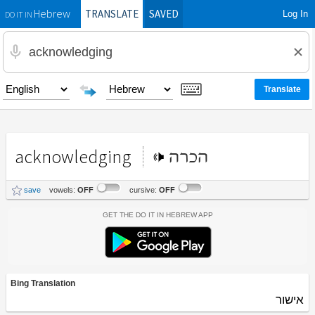
TRANSLATE
SAVED
Log In
Hebrew
DO IT IN
acknowledging
הכרה
save
vowels:
OFF
cursive:
OFF
Get the Do It In Hebrew App
Bing Translation
אישור