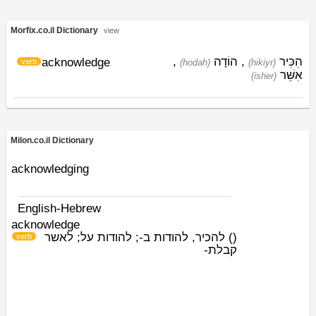
Morfix.co.il Dictionary
view
,
הוֹדָה
,
הִכִּיר
acknowledge
verb
(hodah)
(hikiyr)
אִשֵּׁר
(ishׁer)
Milon.co.il Dictionary
acknowledging
English-Hebrew
acknowledge
להכיר, להודות ב-; להודות על; לאשר
)
(
verb
קבלת-