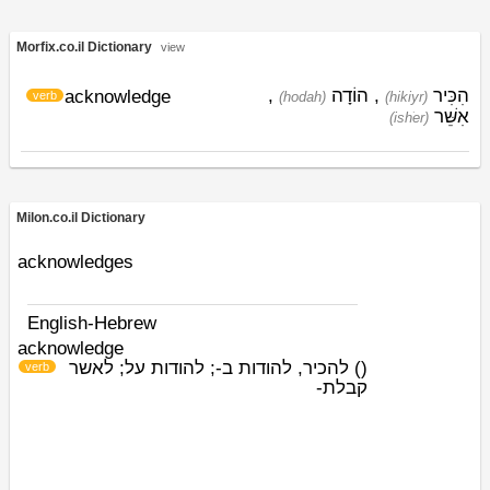
Morfix.co.il Dictionary
view
,
הוֹדָה
,
הִכִּיר
acknowledge
verb
(hodah)
(hikiyr)
אִשֵּׁר
(ishׁer)
Milon.co.il Dictionary
acknowledges
English-Hebrew
acknowledge
להכיר, להודות ב-; להודות על; לאשר
)
(
verb
קבלת-