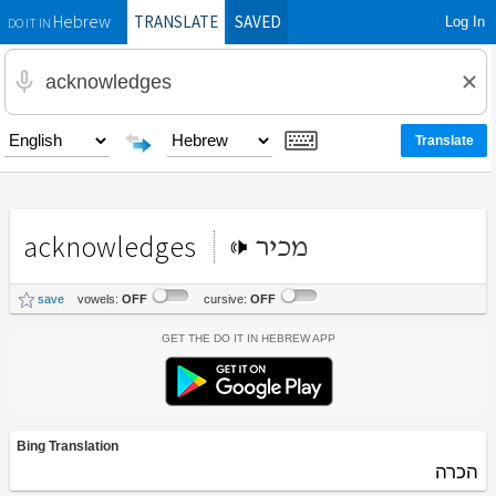
TRANSLATE
SAVED
Log In
Hebrew
DO IT IN
acknowledges
מכיר
save
vowels:
OFF
cursive:
OFF
Get the Do It In Hebrew App
Bing Translation
הכרה